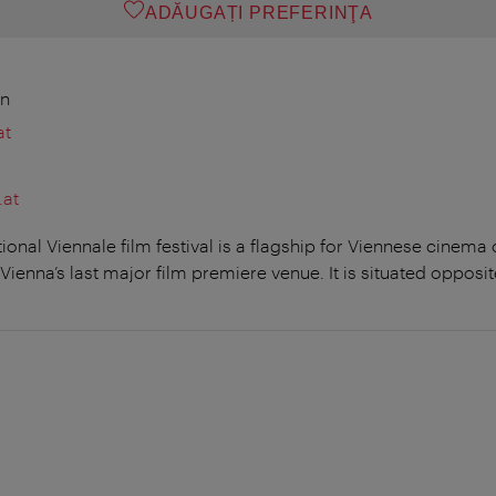
ADĂUGAȚI PREFERINŢA
en
at
.at
ional Viennale film festival is a flagship for Viennese cinema
ienna’s last major film premiere venue. It is situated opposi