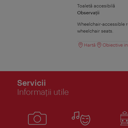
Toaletă accesibilă
Observații
Wheelchair-accessible re
wheelchair seats.
Hartă
Obiective in
Servicii
Informaţii utile