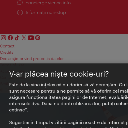
concierge.vienna.info
Informații non-stop
Contact
Credits
Declaraţie privind protecţia datelor
Terms of Use
Accesibilitate
V-ar plăcea nişte cookie-uri?
Contact presa
Setări module cookie
Este de la sine înţeles că nu dorim să vă deranjăm. Cu 
© Copyright Wien Tourismus
sunt necesare pentru a ne permite să vă oferim cel mai 
asigura funcţionalitatea paginilor de Internet, evaluăril
interesele dvs. Dacă nu doriţi utilizarea lor, puteţi schi
extinse“.
Sugestie: în timpul vizitării paginii noastre de Interne