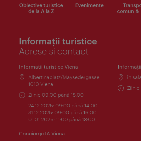
Obiective turistice
Evenimente
Transpo
de la A la Z
comun & b
Informații turistice
Adrese și contact
Informaţii turistice Viena
Informaţii
Locul:
Albertinaplatz/Maysedergasse
Locul
în sal
1010 Viena
Progr
Zilni
Program:
Zilnic 09:00 până 18:00
24.12.2025: 09:00 până 14:00
31.12.2025: 09:00 până 16:00
01.01.2026: 11:00 până 18:00
Concierge IA Viena