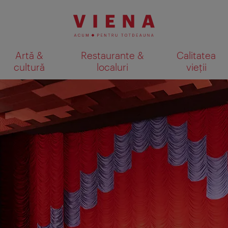
Artă &
Restaurante &
Calitatea
cultură
localuri
vieții
Afişare rezultate căutare pe