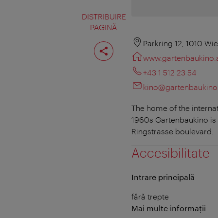
DISTRIBUIRE
PAGINĂ
Distribuiţi
Parkring 12, 1010 Wi
pagina
www.gartenbaukino.
+43 1 512 23 54
kino@gartenbaukino
The home of the internat
1960s Gartenbaukino is V
Ringstrasse boulevard.
Accesibilitate
Intrare principală
fără trepte
Mai multe informații