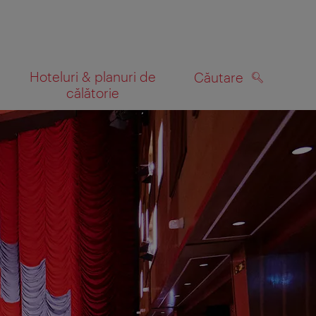
Hoteluri & planuri de
Căutare
călătorie
CĂUTARE
 hartă