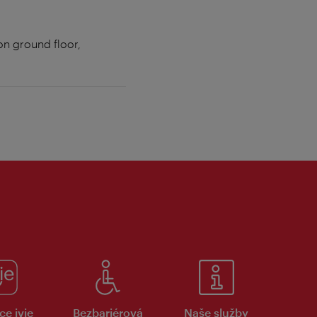
on ground floor,
ce ivie
Bezbariérová
Naše služby