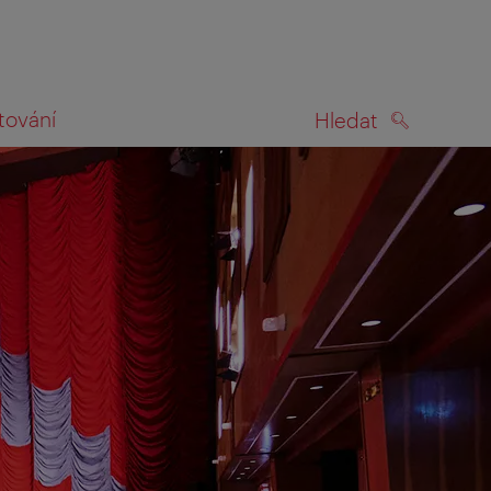
tování
Hledat
HLEDAT
na mapě