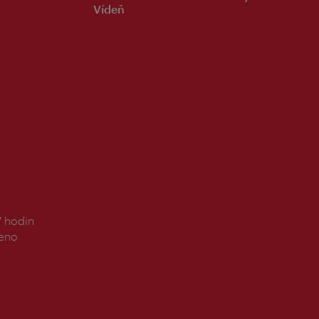
Vídeň
7 hodin
řeno