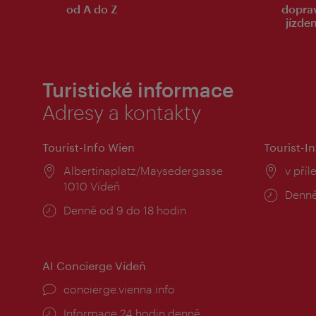
od A do Z
dopra
jízde
Turistické informace
Adresy a kontakty
Tourist-Info Wien
Tourist-In
Místo:
Albertinaplatz/Maysedergasse
Místo
v příl
1010 Vídeň
Provo
Denně
Provozní
Denně od 9 do 18 hodin
doba:
doba:
AI Concierge Vídeň
concierge.vienna.info
Informace 24 hodin denně