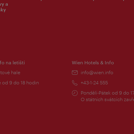
vy a
nky
fo na letišti
Wien Hotels & Info
:
etové hale
E-
info@wien.info
mail:
zní
 od 9 do 18 hodin
Telefon:
+43-1-24 555
Provozní
Pondělí-Pátek od 9 do 1
doba:
O státních svátcích zav