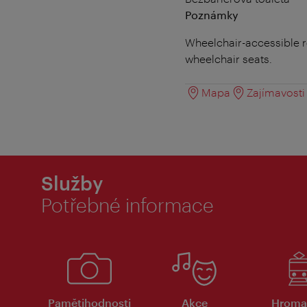
Poznámky
Wheelchair-accessible re
wheelchair seats.
Mapa
Zajímavosti 
Služby
Potřebné informace
Pamětihodnosti
Akce
Hroma