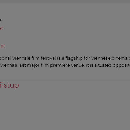
en
at
.at
ional Viennale film festival is a flagship for Viennese cinema
ienna’s last major film premiere venue. It is situated opposi
řístup