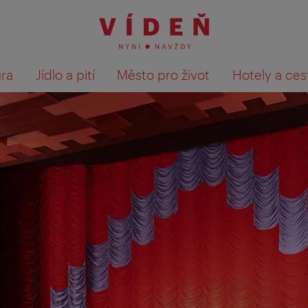
ura
Jídlo a pití
Město pro život
Hotely a ces
Výsledky hledání zobrazit 