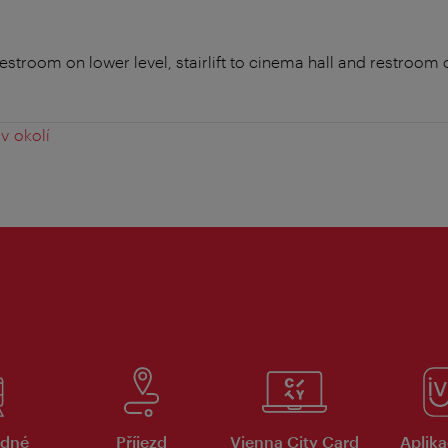
stroom on lower level, stairlift to cinema hall and restroom 
v okolí
dné
Příjezd
Vienna City Card
Aplika