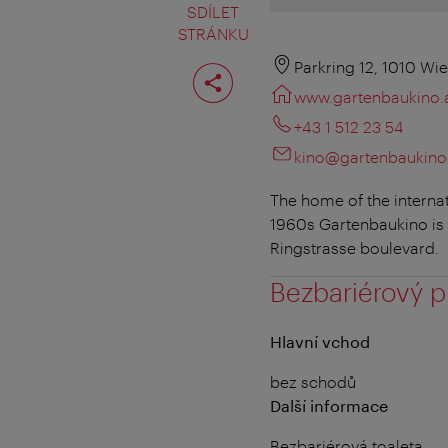
SDÍLET
STRÁNKU
Rozdělit
Parkring 12, 1010 Wi
stranu
www.gartenbaukino.
+43 1 512 23 54
kino@gartenbaukino
The home of the internat
1960s Gartenbaukino is V
Ringstrasse boulevard.
Bezbariérový p
Hlavní vchod
bez schodů
Další informace
Bezbariérová toaleta