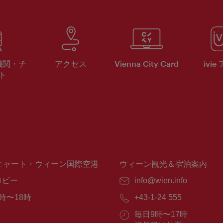
機関・チ
アクセス
Vienna City Card
ivie
ト
ヒャート・ウィーン国際空港
ウィーン観光＆宿泊案内
ロビー
E
info@wien.info
メ
時〜18時
電
+43-1-24 555
ー
話
ル：
営
毎日9時〜17時
番