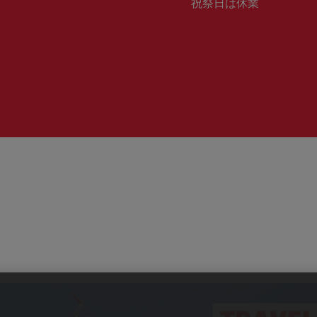
業
祝祭日は休業
号：
時
間：