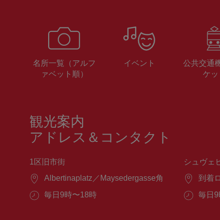
名所一覧（アルフ
イベント
公共交通
ァベット順）
ケッ
観光案内
アドレス＆コンタクト
1区旧市街
シュヴェ
場
Albertinaplatz／Maysedergasse角
場
到着
所：
所：
営
毎日9時〜18時
営
毎日9
業
業
時
時