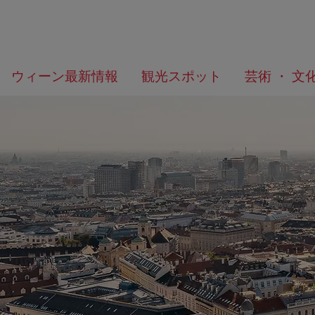
メ
こ
何
ウィーン最新情報
観光スポット
芸術 ・ 文
ニ
の
を
ュ
ペ
お
ー
ー
探
へ
ジ
し
の
で
ト
す
ッ
か？
プ
へ