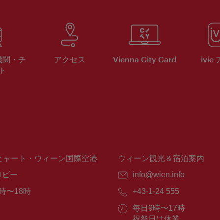
機関・チ
アクセス
Vienna City Card
ivie
ト
ヒャート・ウィーン国際空港
ウィーン観光＆宿泊案内
ロビー
E
info@wien.info
メ
時〜18時
電
+43-1-24 555
ー
話
ル：
営
毎日9時〜17時
番
業
祝祭日は休業