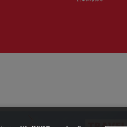
号：
時
間：