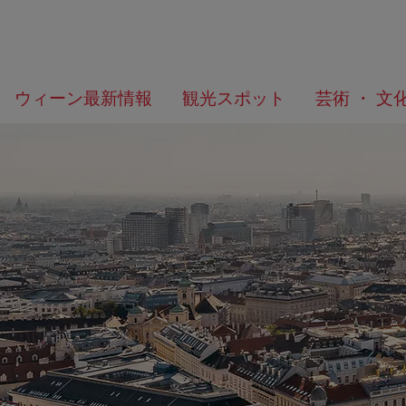
メ
こ
何
ウィーン最新情報
観光スポット
芸術 ・ 文
ニ
の
を
ュ
ペ
お
ー
ー
探
へ
ジ
し
の
で
ト
す
ッ
か？
プ
へ