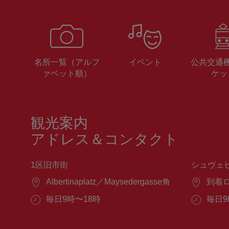
名所一覧（アルフ
イベント
公共交通
ァベット順）
ケッ
観光案内
アドレス＆コンタクト
1区旧市街
シュヴェ
場
Albertinaplatz／Maysedergasse角
場
到着
所：
所：
営
毎日9時〜18時
営
毎日9
業
業
時
時