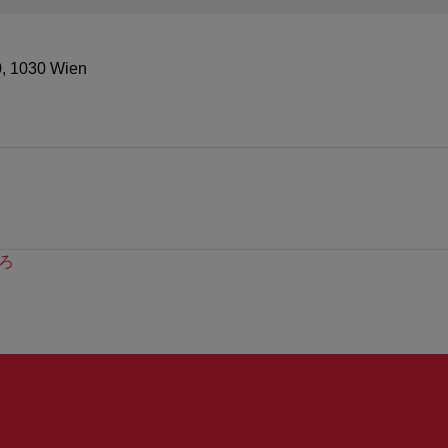
0, 1030 Wien
g
ろ