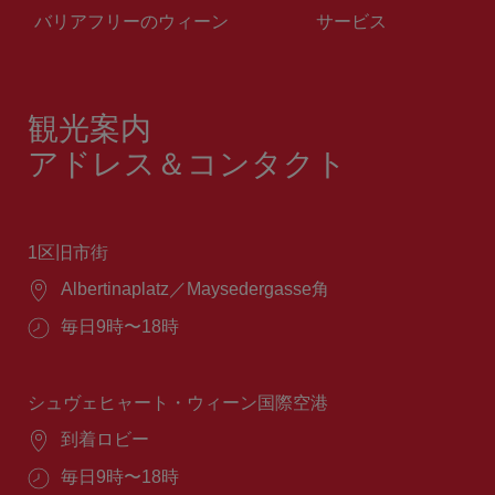
バリアフリーのウィーン
サービス
観光案内
アドレス＆コンタクト
1区旧市街
場
Albertinaplatz／Maysedergasse角
所：
営
毎日9時〜18時
業
時
間：
シュヴェヒャート・ウィーン国際空港
場
到着ロビー
所：
営
毎日9時〜18時