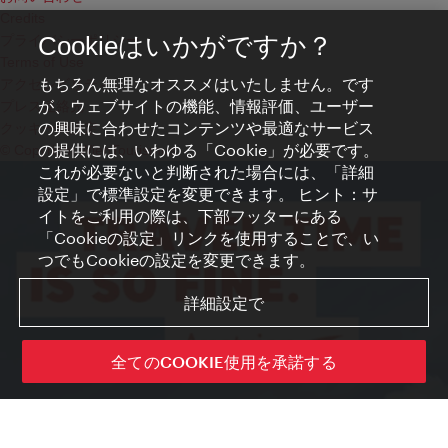
Credits
プライバシーポリシー
Cookieはいかがですか？
Terms of Use
もちろん無理なオススメはいたしません。です
アクセシビリティ
が、ウェブサイトの機能、情報評価、ユーザー
プレス連絡先
の興味に合わせたコンテンツや最適なサービス
クッキーの設定
の提供には、いわゆる「Cookie」が必要です。
© Copyright WienTourismus
これが必要ないと判断された場合には、「詳細
設定」で標準設定を変更できます。 ヒント：サ
イトをご利用の際は、下部フッターにある
「Cookieの設定」リンクを使用することで、い
つでもCookieの設定を変更できます。
詳細設定で
全てのCOOKIE使用を承諾する