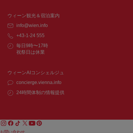
業
時
間：
ウィーン観光＆宿泊案内
E
info@wien.info
メ
電
+43-1-24 555
ー
話
ル：
営
毎日9時〜17時
番
業
祝祭日は休業
号：
時
間：
ウィーンAIコンシェルジュ
concierge.vienna.info
24時間体制の情報提供
お問い合わせ