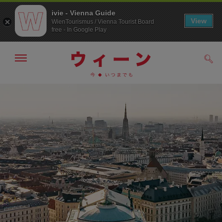
ivie - Vienna Guide
View
WienTourismus / Vienna Tourist Board
free - In Google Play
メ
検
ニ
索
ュ
メ
こ
す
ー
る
ニ
の
の
ュ
ペ
表
ー
ー
示・
非
へ
ジ
表
の
示
ト
ッ
プ
へ