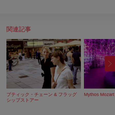
関連記事
進
む
ブティック・チェーン & フラッグ
Mythos Mo
シップストアー