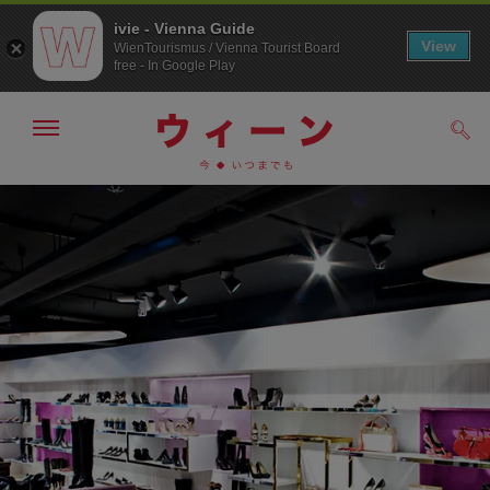
ivie - Vienna Guide
View
WienTourismus / Vienna Tourist Board
free - In Google Play
メ
検
ニ
索
ュ
メ
こ
す
ー
る
ニ
の
の
ュ
ペ
表
ー
ー
示・
非
へ
ジ
表
の
示
ト
ッ
プ
へ