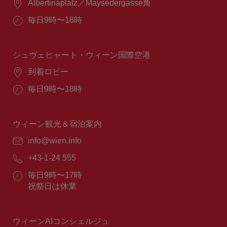
場
Albertinaplatz／Maysedergasse角
所：
営
毎日9時〜18時
業
時
間：
シュヴェヒャート・ウィーン国際空港
場
到着ロビー
所：
営
毎日9時〜18時
業
時
間：
ウィーン観光＆宿泊案内
E
info@wien.info
メ
電
+43-1-24 555
ー
話
ル：
営
毎日9時〜17時
番
業
祝祭日は休業
号：
時
間：
ウィーンAIコンシェルジュ