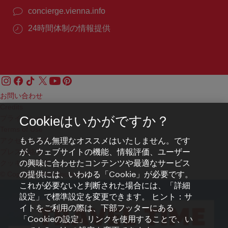
concierge.vienna.info
24時間体制の情報提供
お問い合わせ
Credits
プライバシーポリシー
Cookieはいかがですか？
Terms of Use
もちろん無理なオススメはいたしません。です
アクセシビリティ
が、ウェブサイトの機能、情報評価、ユーザー
プレス連絡先
の興味に合わせたコンテンツや最適なサービス
クッキーの設定
の提供には、いわゆる「Cookie」が必要です。
© Copyright WienTourismus
これが必要ないと判断された場合には、「詳細
設定」で標準設定を変更できます。 ヒント：サ
イトをご利用の際は、下部フッターにある
「Cookieの設定」リンクを使用することで、い