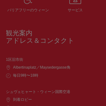
バリアフリーのウィーン
サービス
観光案内
アドレス＆コンタクト
1区旧市街
場
Albertinaplatz／Maysedergasse角
所：
営
毎日9時〜18時
業
時
間：
シュヴェヒャート・ウィーン国際空港
場
到着ロビー
所：