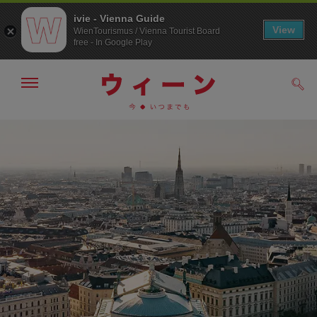
ivie - Vienna Guide
View
WienTourismus / Vienna Tourist Board
free - In Google Play
メ
検
ニ
索
ュ
メ
こ
す
ー
る
ニ
の
の
ュ
ペ
表
ー
ー
示・
非
へ
ジ
表
の
示
ト
ッ
プ
へ