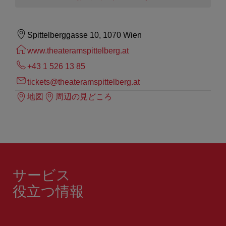
Spittelberggasse 10, 1070 Wien
www.theateramspittelberg.at
+43 1 526 13 85
tickets@theateramspittelberg.at
地図
周辺の見どころ
サービス
役立つ情報