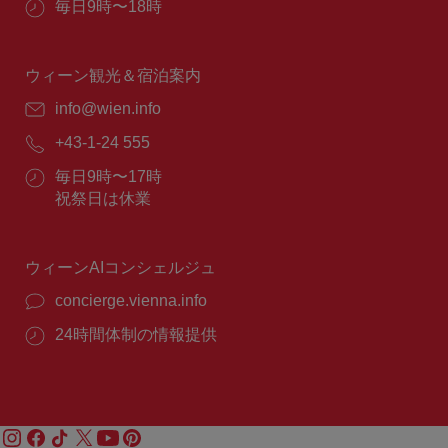
営
毎日9時〜18時
業
時
間：
ウィーン観光＆宿泊案内
E
info@wien.info
メ
電
+43-1-24 555
ー
話
ル：
営
毎日9時〜17時
番
業
祝祭日は休業
号：
時
間：
ウィーンAIコンシェルジュ
concierge.vienna.info
24時間体制の情報提供