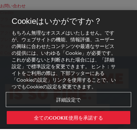
お問い合わせ
Credits
プライバシーポリシー
Cookieはいかがですか？
Terms of Use
もちろん無理なオススメはいたしません。です
アクセシビリティ
が、ウェブサイトの機能、情報評価、ユーザー
プレス連絡先
の興味に合わせたコンテンツや最適なサービス
クッキーの設定
の提供には、いわゆる「Cookie」が必要です。
© Copyright WienTourismus
これが必要ないと判断された場合には、「詳細
設定」で標準設定を変更できます。 ヒント：サ
イトをご利用の際は、下部フッターにある
「Cookieの設定」リンクを使用することで、い
つでもCookieの設定を変更できます。
詳細設定で
全てのCOOKIE使用を承諾する