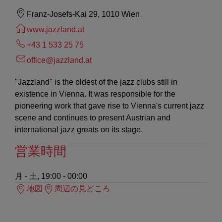
Franz-Josefs-Kai 29, 1010 Wien
www.jazzland.at
+43 1 533 25 75
office@jazzland.at
"Jazzland" is the oldest of the jazz clubs still in
existence in Vienna. It was responsible for the
pioneering work that gave rise to Vienna's current jazz
scene and continues to present Austrian and
international jazz greats on its stage.
営業時間
月 - 土, 19:00 - 00:00
地図
周辺の見どころ