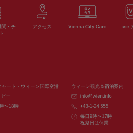
機関・チ
アクセス
Vienna City Card
ivie
ト
ヒャート・ウィーン国際空港
ウィーン観光＆宿泊案内
ロビー
E
info@wien.info
メ
時〜18時
電
+43-1-24 555
ー
話
ル：
営
毎日9時〜17時
番
業
祝祭日は休業
号：
時