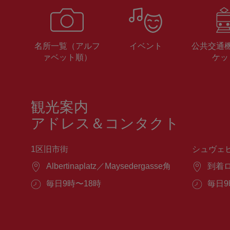
名所一覧（アルフ
イベント
公共交通
ァベット順）
ケッ
観光案内
アドレス＆コンタクト
1区旧市街
シュヴェ
場
Albertinaplatz／Maysedergasse角
場
到着
所：
所：
営
毎日9時〜18時
営
毎日9
業
業
時
時
間：
間：