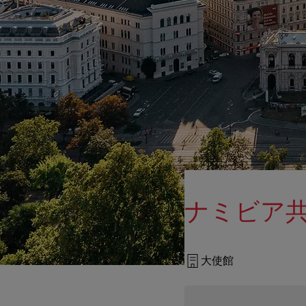
ナミビア
大使館