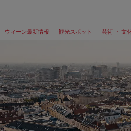
メ
こ
何
ウィーン最新情報
観光スポット
芸術 ・ 文
ニ
の
を
ュ
ペ
お
ー
ー
探
へ
ジ
し
の
で
ト
す
ッ
か？
プ
へ