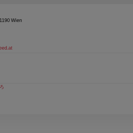
 1190 Wien
ed.at
ろ