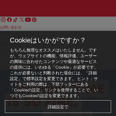
お問い合わせ
Credits
プライバシーポリシー
Cookieはいかがですか？
Terms of Use
もちろん無理なオススメはいたしません。です
アクセシビリティ
が、ウェブサイトの機能、情報評価、ユーザー
プレス連絡先
の興味に合わせたコンテンツや最適なサービス
クッキーの設定
の提供には、いわゆる「Cookie」が必要です。
© Copyright WienTourismus
これが必要ないと判断された場合には、「詳細
設定」で標準設定を変更できます。 ヒント：サ
イトをご利用の際は、下部フッターにある
「Cookieの設定」リンクを使用することで、い
つでもCookieの設定を変更できます。
詳細設定で