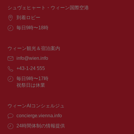
時
間：
シュヴェヒャート・ウィーン国際空港
場
到着ロビー
所：
営
毎日9時〜18時
業
時
間：
ウィーン観光＆宿泊案内
E
info@wien.info
メ
電
+43-1-24 555
ー
話
ル：
営
毎日9時〜17時
番
業
祝祭日は休業
号：
時
間：
ウィーンAIコンシェルジュ
concierge.vienna.info
24時間体制の情報提供