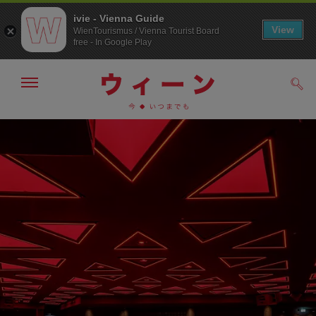
ivie - Vienna Guide
View
WienTourismus / Vienna Tourist Board
free - In Google Play
メ
検
ニ
索
ュ
メ
こ
す
ー
る
ニ
の
の
ュ
ペ
表
ー
ー
示・
非
へ
ジ
表
の
示
ト
ッ
プ
へ