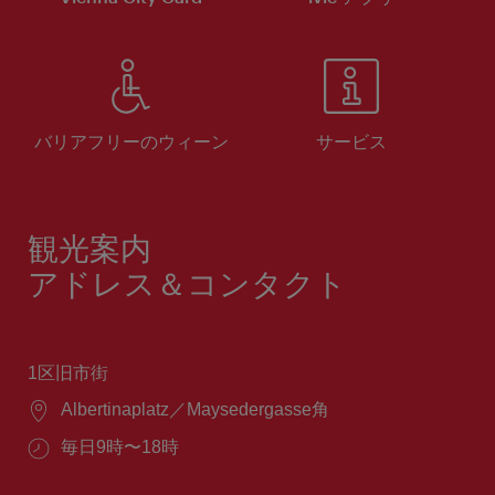
バリアフリーのウィーン
サービス
観光案内
アドレス＆コンタクト
1区旧市街
場
Albertinaplatz／Maysedergasse角
所：
営
毎日9時〜18時
業