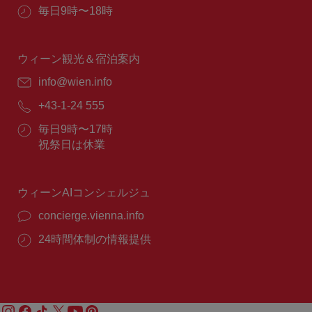
所：
営
毎日9時〜18時
業
時
間：
ウィーン観光＆宿泊案内
E
info@wien.info
メ
電
+43-1-24 555
ー
話
ル：
営
毎日9時〜17時
番
業
祝祭日は休業
号：
時
間：
ウィーンAIコンシェルジュ
concierge.vienna.info
24時間体制の情報提供