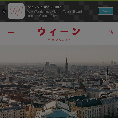
ivie - Vienna Guide
View
WienTourismus / Vienna Tourist Board
free - In Google Play
メ
検
ニ
索
ュ
メ
こ
す
ー
る
ニ
の
の
ュ
ペ
表
ー
ー
示・
非
へ
ジ
表
の
示
ト
ッ
プ
へ