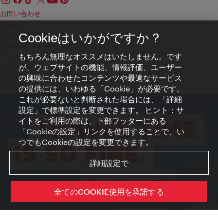
お問い合わせ
Credits
プライバシーポリシー
Cookieはいかがですか？
Terms of Use
もちろん無理なオススメはいたしません。です
アクセシビリティ
が、ウェブサイトの機能、情報評価、ユーザー
プレス連絡先
の興味に合わせたコンテンツや最適なサービス
クッキーの設定
の提供には、いわゆる「Cookie」が必要です。
© Copyright WienTourismus
これが必要ないと判断された場合には、「詳細
設定」で標準設定を変更できます。 ヒント：サ
イトをご利用の際は、下部フッターにある
「Cookieの設定」リンクを使用することで、い
つでもCookieの設定を変更できます。
詳細設定で
全てのCOOKIE使用を承諾する