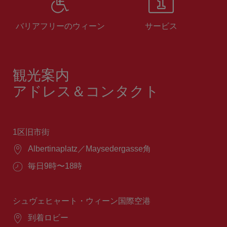
バリアフリーのウィーン
サービス
観光案内
アドレス＆コンタクト
1区旧市街
場
Albertinaplatz／Maysedergasse角
所：
営
毎日9時〜18時
業
時
間：
シュヴェヒャート・ウィーン国際空港
場
到着ロビー