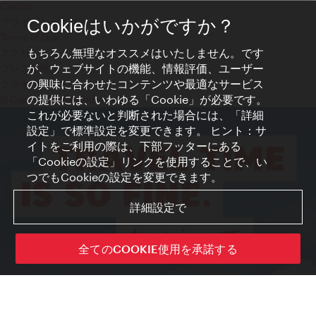
Credits
プライバシーポリシー
Cookieはいかがですか？
Terms of Use
もちろん無理なオススメはいたしません。です
アクセシビリティ
が、ウェブサイトの機能、情報評価、ユーザー
プレス連絡先
の興味に合わせたコンテンツや最適なサービス
クッキーの設定
の提供には、いわゆる「Cookie」が必要です。
© Copyright WienTourismus
これが必要ないと判断された場合には、「詳細
設定」で標準設定を変更できます。 ヒント：サ
イトをご利用の際は、下部フッターにある
「Cookieの設定」リンクを使用することで、い
つでもCookieの設定を変更できます。
詳細設定で
全てのCOOKIE使用を承諾する