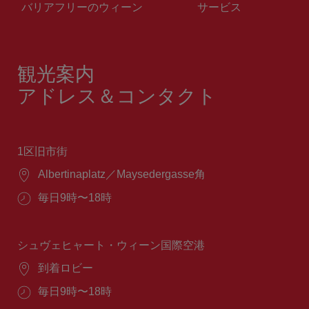
バリアフリーのウィーン
サービス
観光案内
アドレス＆コンタクト
1区旧市街
場
Albertinaplatz／Maysedergasse角
所：
営
毎日9時〜18時
業
時
間：
シュヴェヒャート・ウィーン国際空港
場
到着ロビー
所：
営
毎日9時〜18時
業