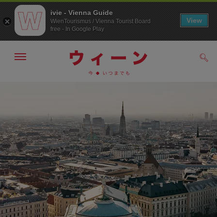
ivie - Vienna Guide
View
WienTourismus / Vienna Tourist Board
free - In Google Play
メ
検
ニ
索
ュ
メ
こ
す
ー
る
ニ
の
の
ュ
ペ
表
ー
ー
示・
非
へ
ジ
表
の
示
ト
ッ
プ
へ