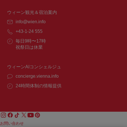
時
間：
ウィーン観光＆宿泊案内
E
info@wien.info
メ
電
+43-1-24 555
ー
話
ル：
営
毎日9時〜17時
番
業
祝祭日は休業
号：
時
間：
ウィーンAIコンシェルジュ
concierge.vienna.info
24時間体制の情報提供
お問い合わせ