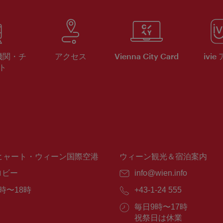
機関・チ
アクセス
Vienna City Card
ivie
ト
ヒャート・ウィーン国際空港
ウィーン観光＆宿泊案内
ロビー
E
info@wien.info
メ
時〜18時
電
+43-1-24 555
ー
話
ル：
営
毎日9時〜17時
番
業
祝祭日は休業
号：