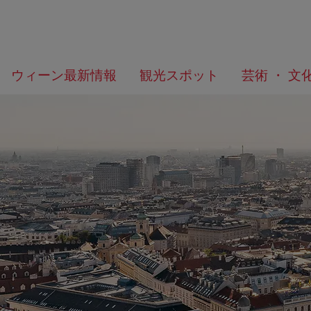
メ
こ
何
ウィーン最新情報
観光スポット
芸術 ・ 文
ニ
の
を
ュ
ペ
お
ー
ー
探
へ
ジ
し
の
で
ト
す
ッ
か？
プ
へ