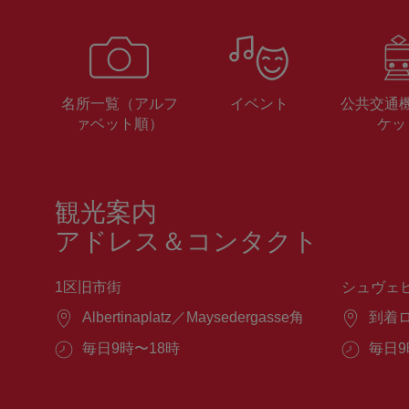
名所一覧（アルフ
イベント
公共交通
ァベット順）
ケッ
観光案内
アドレス＆コンタクト
1区旧市街
シュヴェ
場
Albertinaplatz／Maysedergasse角
場
到着
所：
所：
営
毎日9時〜18時
営
毎日9
業
業
時
時
間：
間：