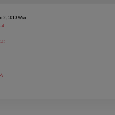
n 2, 1010 Wien
at
.at
ろ