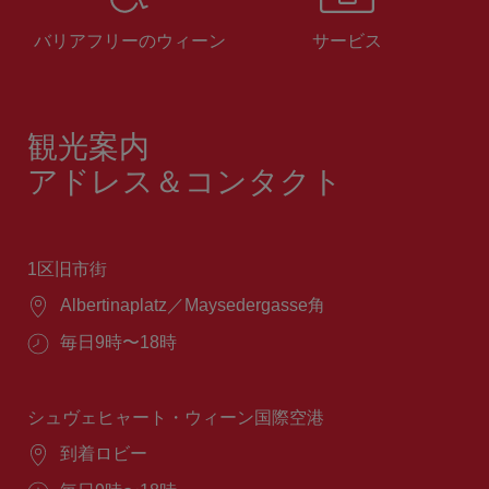
バリアフリーのウィーン
サービス
観光案内
アドレス＆コンタクト
1区旧市街
場
Albertinaplatz／Maysedergasse角
所：
営
毎日9時〜18時
業
時
間：
シュヴェヒャート・ウィーン国際空港
場
到着ロビー
所：