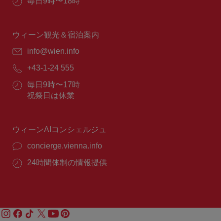
営
毎日9時〜18時
業
時
間：
ウィーン観光＆宿泊案内
E
info@wien.info
メ
電
+43-1-24 555
ー
話
ル：
営
毎日9時〜17時
番
業
祝祭日は休業
号：
時
間：
ウィーンAIコンシェルジュ
concierge.vienna.info
24時間体制の情報提供