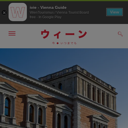
ivie - Vienna Guide
View
WienTourismus / Vienna Tourist Board
free - In Google Play
メ
検
ニ
索
ュ
メ
こ
す
ー
る
ニ
の
の
ュ
ペ
表
ー
ー
示・
非
へ
ジ
表
の
示
ト
ッ
プ
へ