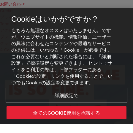
お問い合わせ
Credits
プライバシーポリシー
Cookieはいかがですか？
Terms of Use
もちろん無理なオススメはいたしません。です
アクセシビリティ
が、ウェブサイトの機能、情報評価、ユーザー
プレス連絡先
の興味に合わせたコンテンツや最適なサービス
クッキーの設定
の提供には、いわゆる「Cookie」が必要です。
© Copyright WienTourismus
これが必要ないと判断された場合には、「詳細
設定」で標準設定を変更できます。 ヒント：サ
イトをご利用の際は、下部フッターにある
「Cookieの設定」リンクを使用することで、い
つでもCookieの設定を変更できます。
詳細設定で
全てのCOOKIE使用を承諾する