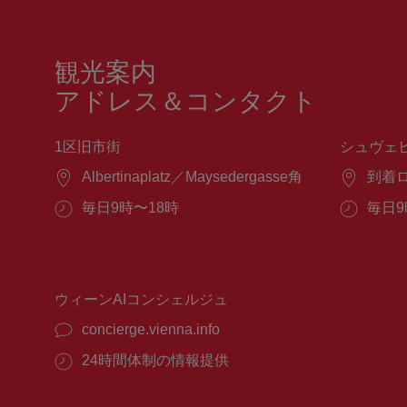
観光案内
アドレス＆コンタクト
1区旧市街
シュヴェ
場
Albertinaplatz／Maysedergasse角
場
到着
所：
所：
営
毎日9時〜18時
営
毎日9
業
業
時
時
間：
間：
ウィーンAIコンシェルジュ
concierge.vienna.info
24時間体制の情報提供