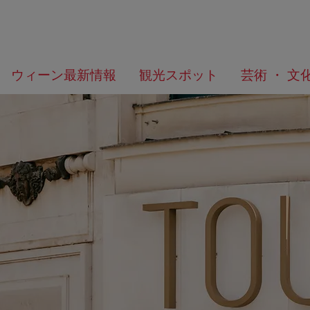
メ
こ
何
ウィーン最新情報
観光スポット
芸術 ・ 文
ニ
の
を
ュ
ペ
お
ー
ー
探
へ
ジ
し
の
で
ト
す
ッ
か？
プ
へ