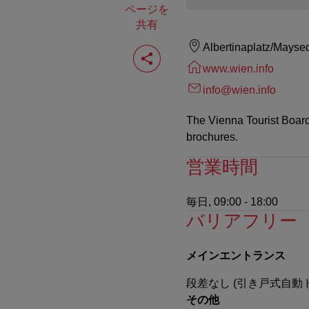
ページを
共有
ペ
Albertinaplatz/Mayse
ー
www.wien.info
ジ
を
info@wien.info
共
有
The Vienna Tourist Board 
す
る
brochures.
営業時間
毎日, 09:00 - 18:00
バリアフリー
メインエントランス
段差なし (引き戸式自動ドア
その他