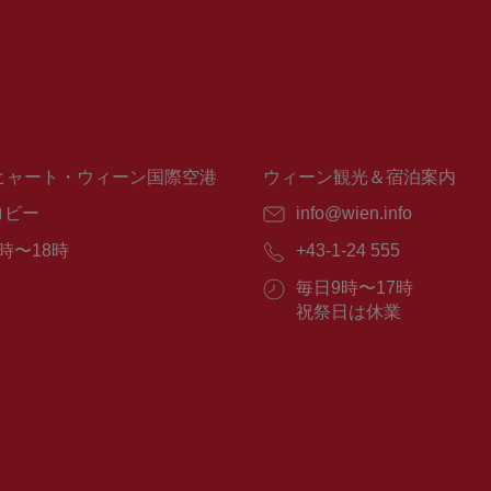
ヒャート・ウィーン国際空港
ウィーン観光＆宿泊案内
ロビー
E
info@wien.info
メ
時〜18時
電
+43-1-24 555
ー
話
ル：
営
毎日9時〜17時
番
業
祝祭日は休業
号：
時
間：