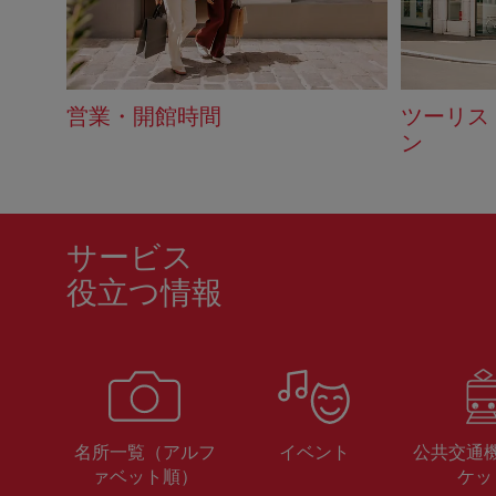
営業・開館時間
ツーリス
ン
サービス
役立つ情報
名所一覧（アルフ
イベント
公共交通
ァベット順）
ケッ