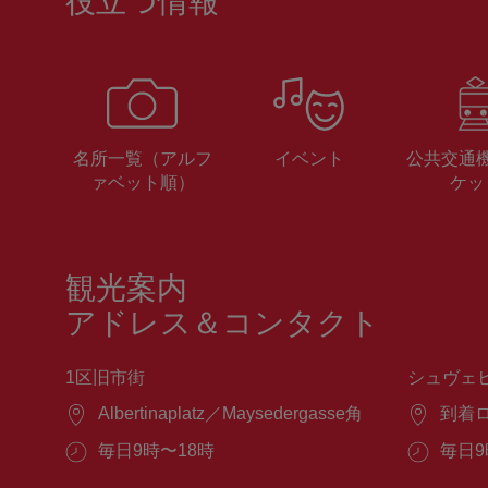
役立つ情報
名所一覧（アルフ
イベント
公共交通
ァベット順）
ケッ
観光案内
アドレス＆コンタクト
1区旧市街
シュヴェ
場
Albertinaplatz／Maysedergasse角
場
到着
所：
所：
営
毎日9時〜18時
営
毎日9
業
業