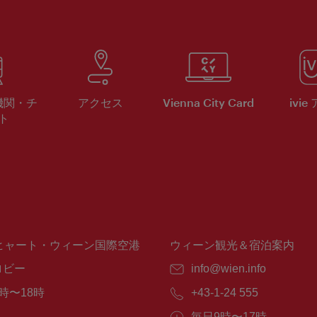
機関・チ
アクセス
Vienna City Card
ivie
ト
ヒャート・ウィーン国際空港
ウィーン観光＆宿泊案内
ロビー
E
info@wien.info
メ
時〜18時
電
+43-1-24 555
ー
話
ル：
営
毎日9時〜17時