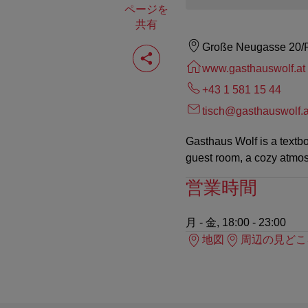
ページを
共有
ペ
Große Neugasse 20/R
ー
www.gasthauswolf.at
ジ
を
+43 1 581 15 44
共
有
tisch@gasthauswolf.a
す
る
Gasthaus Wolf is a textboo
guest room, a cozy atmos
営業時間
月 - 金, 18:00 - 23:00
地図
周辺の見どこ