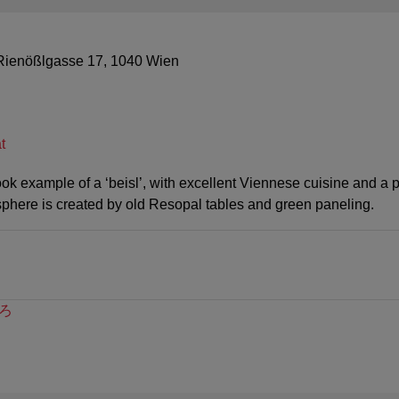
ienößlgasse 17, 1040 Wien
t
k example of a ‘beisl’, with excellent Viennese cuisine and a pre
phere is created by old Resopal tables and green paneling.
ろ