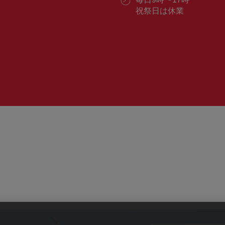
番
業
祝祭日は休業
号：
時
間：