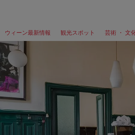
メ
こ
何
ウィーン最新情報
観光スポット
芸術 ・ 文
ニ
の
を
ュ
ペ
お
ー
ー
探
へ
ジ
し
の
で
ト
す
ッ
か？
プ
へ