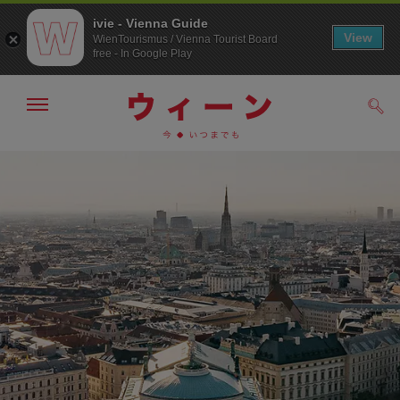
ivie - Vienna Guide
View
WienTourismus / Vienna Tourist Board
free - In Google Play
メ
検
ニ
索
ュ
メ
こ
す
ー
る
ニ
の
の
ュ
ペ
表
ー
ー
示・
非
へ
ジ
表
の
示
ト
ッ
プ
へ