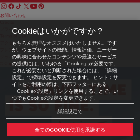
お問い合わせ
Credits
プライバシーポリシー
Cookieはいかがですか？
Terms of Use
もちろん無理なオススメはいたしません。です
アクセシビリティ
が、ウェブサイトの機能、情報評価、ユーザー
プレス連絡先
の興味に合わせたコンテンツや最適なサービス
クッキーの設定
の提供には、いわゆる「Cookie」が必要です。
© Copyright WienTourismus
これが必要ないと判断された場合には、「詳細
設定」で標準設定を変更できます。 ヒント：サ
イトをご利用の際は、下部フッターにある
「Cookieの設定」リンクを使用することで、い
つでもCookieの設定を変更できます。
詳細設定で
全てのCOOKIE使用を承諾する