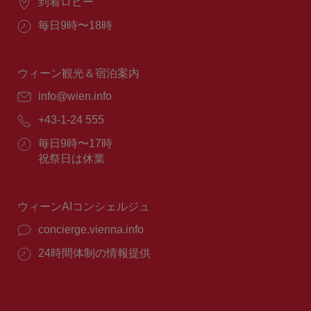
場
到着ロビー
所：
営
毎日9時〜18時
業
時
間：
ウィーン観光＆宿泊案内
E
info@wien.info
メ
電
+43-1-24 555
ー
話
ル：
営
毎日9時〜17時
番
業
祝祭日は休業
号：
時
間：
ウィーンAIコンシェルジュ
concierge.vienna.info
24時間体制の情報提供