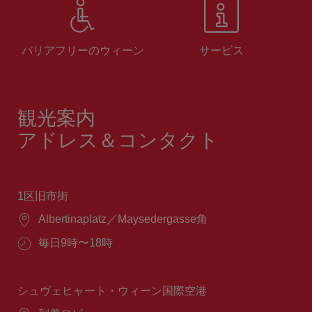
バリアフリーのウィーン
サービス
観光案内
アドレス＆コンタクト
1区旧市街
場
Albertinaplatz／Maysedergasse角
所：
営
毎日9時〜18時
業
時
間：
シュヴェヒャート・ウィーン国際空港