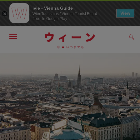
ivie - Vienna Guide
View
WienTourismus / Vienna Tourist Board
free - In Google Play
メ
検
ニ
索
ュ
/>
メ
こ
す
ー
る
ニ
の
の
ュ
ペ
表
ー
ー
示・
非
へ
ジ
表
の
示
ト
ッ
プ
へ