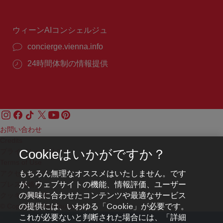
号：
時
間：
ウィーンAIコンシェルジュ
concierge.vienna.info
24時間体制の情報提供
お問い合わせ
Credits
プライバシーポリシー
Cookieはいかがですか？
Terms of Use
もちろん無理なオススメはいたしません。です
アクセシビリティ
が、ウェブサイトの機能、情報評価、ユーザー
プレス連絡先
の興味に合わせたコンテンツや最適なサービス
クッキーの設定
の提供には、いわゆる「Cookie」が必要です。
© Copyright WienTourismus
これが必要ないと判断された場合には、「詳細