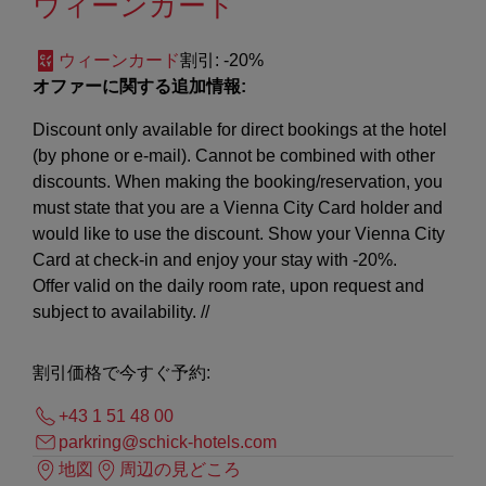
ウィーンカード
ウィーンカード
割引
: -20%
オファーに関する追加情報:
Discount only available for direct bookings at the hotel
(by phone or e-mail). Cannot be combined with other
discounts. When making the booking/reservation, you
must state that you are a Vienna City Card holder and
would like to use the discount. Show your Vienna City
Card at check-in and enjoy your stay with -20%.
Offer valid on the daily room rate, upon request and
subject to availability. //
割引価格で今すぐ予約:
+43 1 51 48 00
parkring@schick-hotels.com
地図
周辺の見どころ