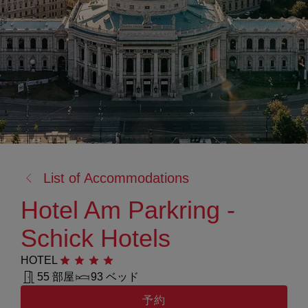
戻
List of Accommodations
る:
Hotel Am Parkring -
Schick Hotels
HOTEL
星4つ
55 部屋
93 ベッド
予約