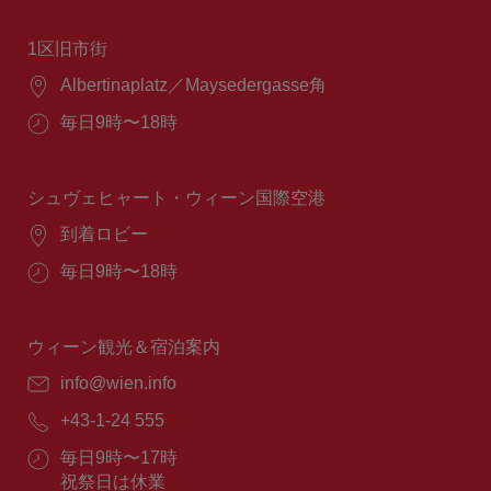
1区旧市街
場
Albertinaplatz／Maysedergasse角
所：
営
毎日9時〜18時
業
時
間：
シュヴェヒャート・ウィーン国際空港
場
到着ロビー
所：
営
毎日9時〜18時
業
時
間：
ウィーン観光＆宿泊案内
E
info@wien.info
メ
電
+43-1-24 555
ー
話
ル：
営
毎日9時〜17時
番
業
祝祭日は休業