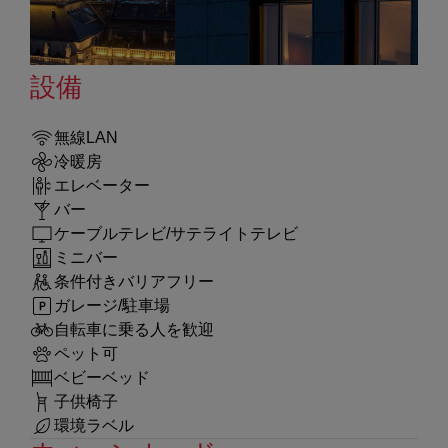
設備
無線LAN
冷暖房
エレベーター
バー
ケーブルテレビ/サテライトテレビ
ミニバー
条件付きバリアフリー
ガレージ/駐車場
自転車に乗る人を歓迎
ペット可
ベビーベッド
子供椅子
環境ラベル