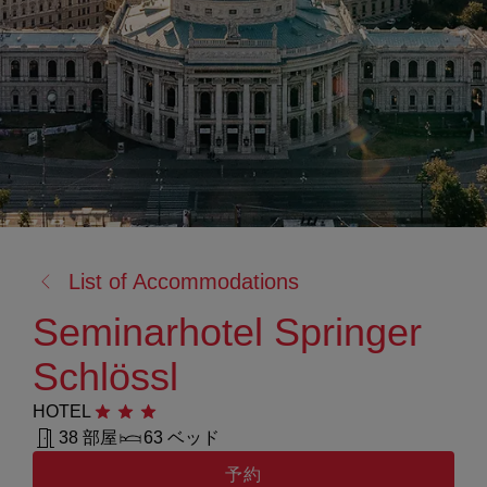
戻
List of Accommodations
る:
Seminarhotel Springer
Schlössl
HOTEL
星3つ
38 部屋
63 ベッド
予約