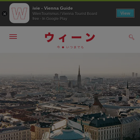
ivie - Vienna Guide
View
WienTourismus / Vienna Tourist Board
free - In Google Play
メ
検
ニ
索
ュ
/>
メ
こ
す
ー
る
ニ
の
の
ュ
ペ
表
ー
ー
示・
非
へ
ジ
表
の
示
ト
ッ
プ
へ