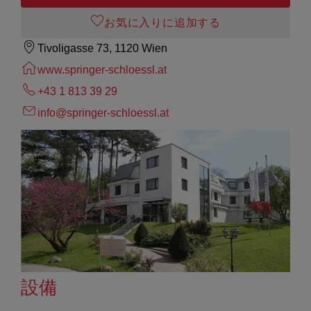
お気に入りに追加する
Tivoligasse 73, 1120 Wien
www.springer-schloessl.at
+43 1 813 39 29
info@springer-schloessl.at
設備