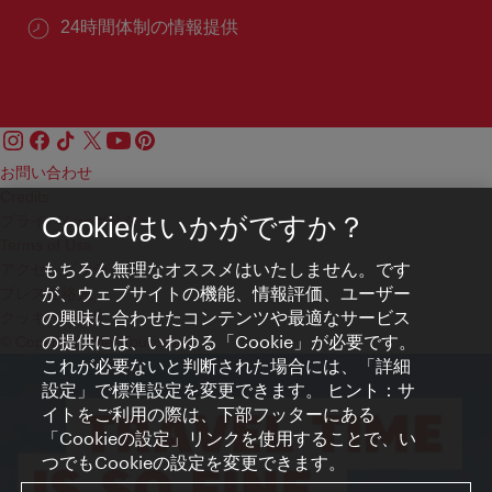
24時間体制の情報提供
お問い合わせ
Credits
プライバシーポリシー
Cookieはいかがですか？
Terms of Use
もちろん無理なオススメはいたしません。です
アクセシビリティ
が、ウェブサイトの機能、情報評価、ユーザー
プレス連絡先
の興味に合わせたコンテンツや最適なサービス
クッキーの設定
の提供には、いわゆる「Cookie」が必要です。
© Copyright WienTourismus
これが必要ないと判断された場合には、「詳細
設定」で標準設定を変更できます。 ヒント：サ
イトをご利用の際は、下部フッターにある
「Cookieの設定」リンクを使用することで、い
つでもCookieの設定を変更できます。