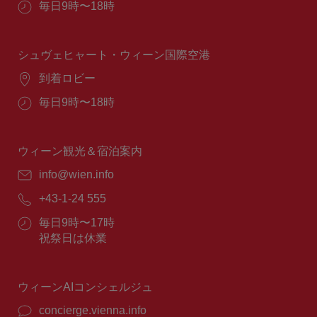
営
毎日9時〜18時
業
時
間：
シュヴェヒャート・ウィーン国際空港
場
到着ロビー
所：
営
毎日9時〜18時
業
時
間：
ウィーン観光＆宿泊案内
E
info@wien.info
メ
電
+43-1-24 555
ー
話
ル：
営
毎日9時〜17時
番
業
祝祭日は休業
号：
時
間：
ウィーンAIコンシェルジュ
concierge.vienna.info