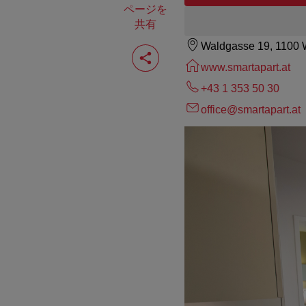
ページを
共有
Waldgasse 19, 1100 
ペ
ー
www.smartapart.at
ジ
を
+43 1 353 50 30
共
有
office@smartapart.at
す
る