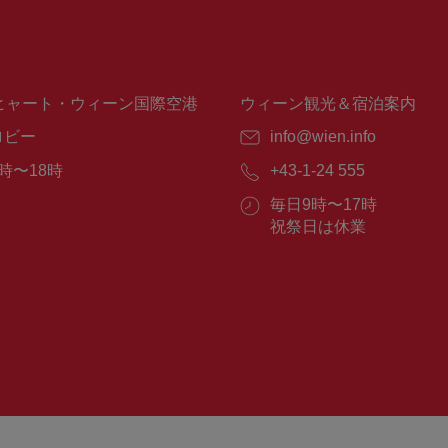
ヒャート・ウィーン国際空港
ウィーン観光＆宿泊案内
ロビー
E
info@wien.info
メ
時〜18時
電
+43-1-24 555
ー
話
ル：
営
毎日9時〜17時
番
業
祝祭日は休業
号：
時
間：