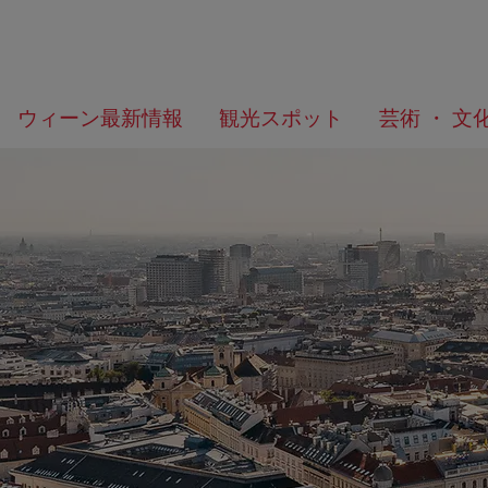
メ
こ
何
ウィーン最新情報
観光スポット
芸術 ・ 文
ニ
の
を
ュ
ペ
/>
お
ー
ー
探
へ
ジ
し
の
で
ト
す
ッ
か？
プ
へ