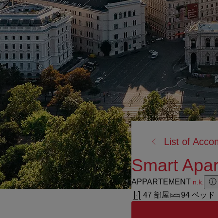
戻
List of Acc
る:
Smart Apar
APPARTEMENT
n.k.
Z
Z
47 部屋
94 ベッド