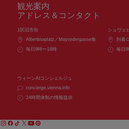
観光案内
アドレス＆コンタクト
1区旧市街
シュヴェ
場
Albertinaplatz／Maysedergasse角
場
到着
所：
所：
営
毎日9時〜18時
営
毎日9
業
業
時
時
間：
間：
ウィーンAIコンシェルジュ
concierge.vienna.info
24時間体制の情報提供