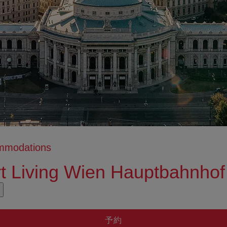
ommodations
t Living Wien Hauptbahnhof
usatzinformation anzeigen
usatzinformation ausblenden
予約