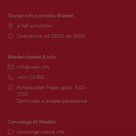
otwarcia:
Tourist-Info Lotnisko Wiedeń
Miejsce:
w hali przylotów
Godziny
Codziennie od 09.00 do 18.00
otwarcia:
Wiedeń Hotele & Info
E-
info@wien.info
mail:
Telefon:
+43-1-24 555
Godziny
Poniedziałek-Piątek godz. 9.00 -
otwarcia:
17.00
Zamknięte w święta państwowe
Concierge AI Wiedeń
concierge.vienna.info