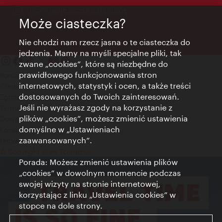
Informacje przez całą dobę
Może ciasteczka?
Nie chodzi nam rzecz jasna o te ciasteczka do
jedzenia. Mamy na myśli specjalne pliki, tak
zwane „cookies”, które są niezbędne do
prawidłowego funkcjonowania stron
Kontakt
internetowych, statystyk i ocen, a także treści
Credits
dostosowanych do Twoich zainteresowań.
Zgoda na przetwarzanie danych osobowych
Jeśli nie wyrażasz zgody na korzystanie z
Terms of Use
plików „cookies”, możesz zmienić ustawienia
Dostępność
domyślne w „Ustawieniach
Kontakt prasowy
zaawansowanych”.
Ustawienia cookies
© Copyright Wien Tourismus
Porada: Możesz zmienić ustawienia plików
„cookies” w dowolnym momencie podczas
swojej wizyty na stronie internetowej,
korzystając z linku „Ustawienia cookies” w
stopce na dole strony.