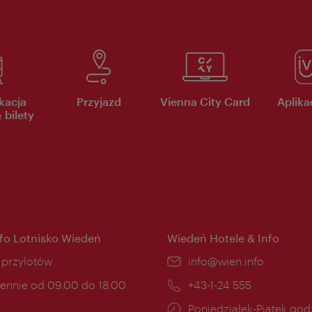
kacja
Przyjazd
Vienna City Card
Aplikac
 bilety
nfo Lotnisko Wiedeń
Wiedeń Hotele & Info
ce:
i przylotów
E-
info@wien.info
mail:
ny
ennie od 09.00 do 18.00
Telefon:
+43-1-24 555
cia:
Godziny
Poniedziałek-Piątek godz