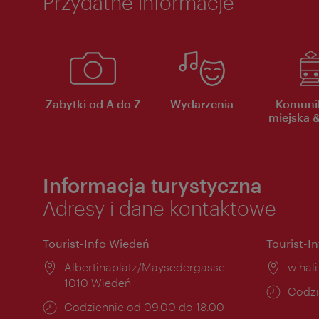
Przydatne informacje
Zabytki od A do Z
Wydarzenia
Komuni
miejska &
Informacja turystyczna
Adresy i dane kontaktowe
Tourist-Info Wiedeń
Tourist-I
Miejsce:
Albertinaplatz/Maysedergasse
Miejs
w hal
1010 Wiedeń
Godzi
Codzi
Godziny
Codziennie od 09.00 do 18.00
otwar