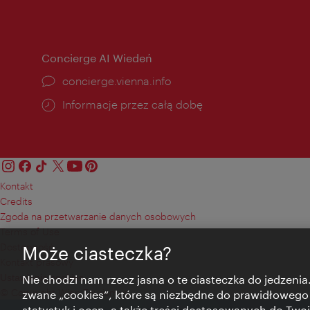
otwarcia:
Concierge AI Wiedeń
concierge.vienna.info
Informacje przez całą dobę
Kontakt
Credits
Zgoda na przetwarzanie danych osobowych
Terms of Use
Dostępność
Może ciasteczka?
Kontakt prasowy
Ustawienia cookies
Nie chodzi nam rzecz jasna o te ciasteczka do jedzenia.
© Copyright Wien Tourismus
zwane „cookies”, które są niezbędne do prawidłowego
statystyk i ocen, a także treści dostosowanych do Twoi