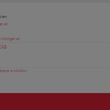
Wien
er.at
inzinger.at
cia
jsca w okolicy