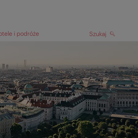
otele i podróże
Szukaj
SZUKAJ
kiwania