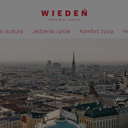
 i kultura
Jedzenie i picie
Komfort życia
H
Pokaż na mapie wyniki wyszu