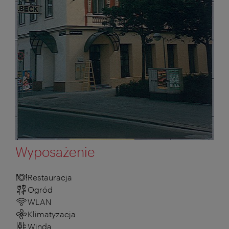
Wyposażenie
Restauracja
Ogród
WLAN
Klimatyzacja
Winda