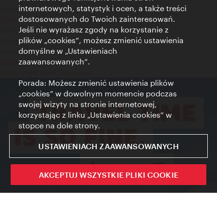
internetowych, statystyk i ocen, a także treści
Credits
dostosowanych do Twoich zainteresowań.
Zgoda na przetwarzanie danych osobowych
Jeśli nie wyrażasz zgody na korzystanie z
Terms of Use
plików „cookies”, możesz zmienić ustawienia
Dostępność
domyślne w „Ustawieniach
Kontakt prasowy
zaawansowanych”.
Ustawienia cookies
© Copyright Wien Tourismus
Porada: Możesz zmienić ustawienia plików
„cookies” w dowolnym momencie podczas
swojej wizyty na stronie internetowej,
korzystając z linku „Ustawienia cookies” w
stopce na dole strony.
USTAWIENIACH ZAAWANSOWANYCH
AKCEPTUJ WSZYSTKIE PLIKI COOKIE