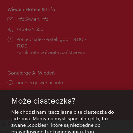
Wiedeń Hotele & Info
E-
info@wien.info
mail:
Telefon:
+43-1-24 555
Godziny
Poniedziałek-Piątek godz. 9.00 -
otwarcia:
17.00
Zamknięte w święta państwowe
Concierge AI Wiedeń
concierge.vienna.info
Informacje przez całą dobę
Może ciasteczka?
Nie chodzi nam rzecz jasna o te ciasteczka do
jedzenia. Mamy na myśli specjalne pliki, tak
zwane „cookies”, które są niezbędne do
prawidłowego funkcjonowania stron
Kontakt