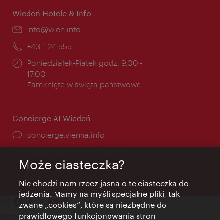
Wiedeń Hotele & Info
E-
info@wien.info
mail:
Telefon:
+43-1-24 555
Godziny
Poniedziałek-Piątek godz. 9.00 -
otwarcia:
17.00
Zamknięte w święta państwowe
Concierge AI Wiedeń
concierge.vienna.info
Informacje przez całą dobę
Może ciasteczka?
Nie chodzi nam rzecz jasna o te ciasteczka do
jedzenia. Mamy na myśli specjalne pliki, tak
zwane „cookies”, które są niezbędne do
prawidłowego funkcjonowania stron
Kontakt