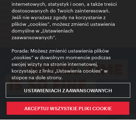
internetowych, statystyk i ocen, a także treści
Credits
dostosowanych do Twoich zainteresowań.
Zgoda na przetwarzanie danych osobowych
Jeśli nie wyrażasz zgody na korzystanie z
Terms of Use
plików „cookies”, możesz zmienić ustawienia
Dostępność
domyślne w „Ustawieniach
Kontakt prasowy
zaawansowanych”.
Ustawienia cookies
© Copyright Wien Tourismus
Porada: Możesz zmienić ustawienia plików
„cookies” w dowolnym momencie podczas
swojej wizyty na stronie internetowej,
korzystając z linku „Ustawienia cookies” w
stopce na dole strony.
USTAWIENIACH ZAAWANSOWANYCH
AKCEPTUJ WSZYSTKIE PLIKI COOKIE