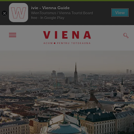
ivie - Vienna Guide
View
WienTourismus / Vienna Tourist Board
free - In Google Play
Arată/ascunde
Căut
navigarea
/>
Către
Către
navigare
texte