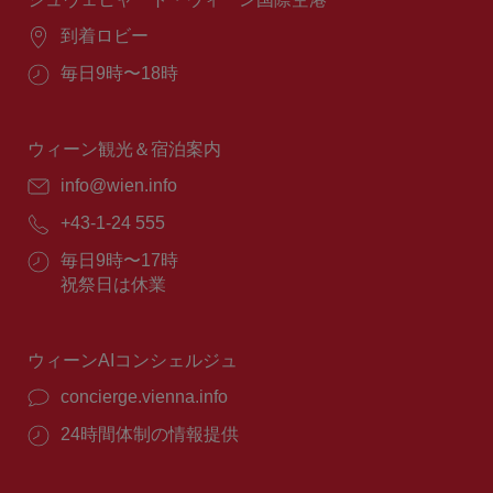
場
到着ロビー
所：
営
毎日9時〜18時
業
時
間：
ウィーン観光＆宿泊案内
E
info@wien.info
メ
電
+43-1-24 555
ー
話
ル：
営
毎日9時〜17時
番
業
祝祭日は休業
号：
時
間：
ウィーンAIコンシェルジュ
concierge.vienna.info
24時間体制の情報提供