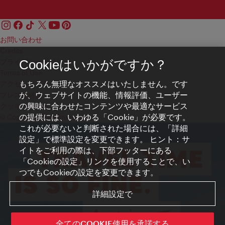
お問い合わせ
Credits
プライバシーポリシー
Cookieはいかがですか？
Terms of Use
もちろん無理なオススメはいたしません。です
アクセシビリティ
が、ウェブサイトの機能、情報評価、ユーザー
プレス連絡先
の興味に合わせたコンテンツや最適なサービス
クッキーの設定
の提供には、いわゆる「Cookie」が必要です。
© Copyright WienTourismus
これが必要ないと判断された場合には、「詳細
設定」で標準設定を変更できます。 ヒント：サ
イトをご利用の際は、下部フッターにある
「Cookieの設定」リンクを使用することで、い
つでもCookieの設定を変更できます。
詳細設定で
全てのCOOKIE使用を承諾する