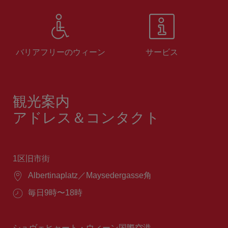
バリアフリーのウィーン
サービス
観光案内
アドレス＆コンタクト
1区旧市街
場
Albertinaplatz／Maysedergasse角
所：
営
毎日9時〜18時
業
時
間：
シュヴェヒャート・ウィーン国際空港