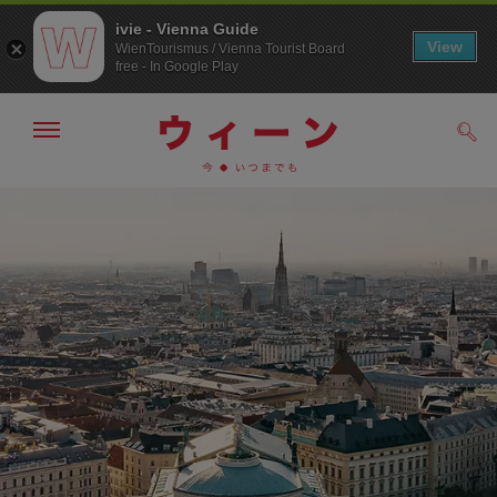
ivie - Vienna Guide
View
WienTourismus / Vienna Tourist Board
free - In Google Play
メ
検
ニ
索
ュ
/>
メ
こ
す
ー
る
ニ
の
の
ュ
ペ
表
ー
ー
示・
非
へ
ジ
表
の
示
ト
ッ
プ
へ