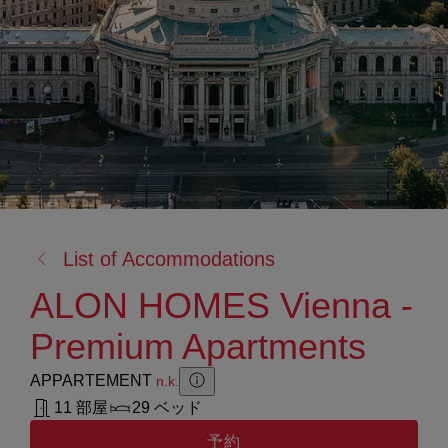
戻
List of Accommodations
る:
ALON HOMES Vienna -
Premium Apartments
APPARTEMENT
n.k.
Zusatzinformation anzeigen
Zusatzinformation ausblenden
11 部屋
29 ベッド
予約