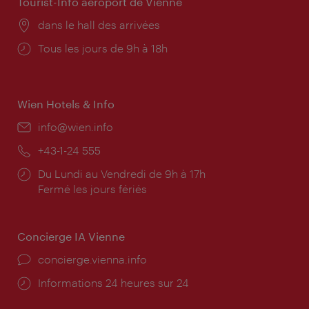
Tourist-Info aéroport de Vienne
Lieu:
dans le hall des arrivées
Horaires
Tous les jours de 9h à 18h
d'ouverture:
Wien Hotels & Info
E-
info@wien.info
mail:
Téléphone:
+43-1-24 555
Horaires
Du Lundi au Vendredi de 9h à 17h
d'ouverture:
Fermé les jours fériés
Concierge IA Vienne
Ort:
concierge.vienna.info
Öffnungszeiten:
Informations 24 heures sur 24