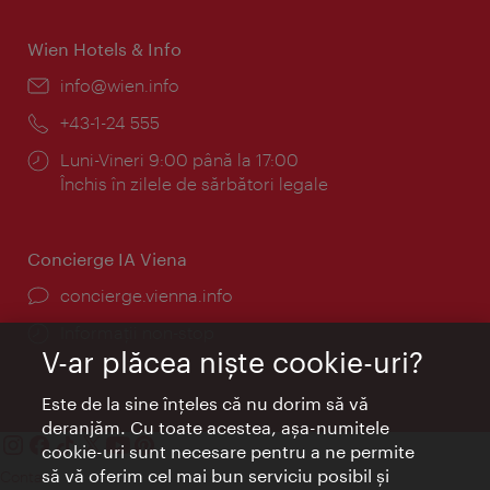
Wien Hotels & Info
E-
info@wien.info
mail:
Telefon:
+43-1-24 555
Program:
Luni-Vineri 9:00 până la 17:00
Închis în zilele de sărbători legale
Concierge IA Viena
concierge.vienna.info
Informații non-stop
V-ar plăcea nişte cookie-uri?
Este de la sine înţeles că nu dorim să vă
deranjăm. Cu toate acestea, aşa-numitele
cookie-uri sunt necesare pentru a ne permite
să vă oferim cel mai bun serviciu posibil şi
Contact