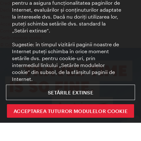
pentru a asigura funcţionalitatea paginilor de
Credits
Internet, evaluărilor şi conţinuturilor adaptate
Declaraţie privind protecţia datelor
la interesele dvs. Dacă nu doriţi utilizarea lor,
Terms of Use
puteţi schimba setările dvs. standard la
Accesibilitate
„Setări extinse“.
Contact presa
Setări module cookie
Sugestie: în timpul vizitării paginii noastre de
© Copyright Wien Tourismus
Internet puteţi schimba în orice moment
setările dvs. pentru cookie-uri, prin
intermediul linkului „Setările modulelor
cookie“ din subsol, de la sfârşitul paginii de
Internet.
SETĂRILE EXTINSE
ACCEPTAREA TUTUROR MODULELOR COOKIE