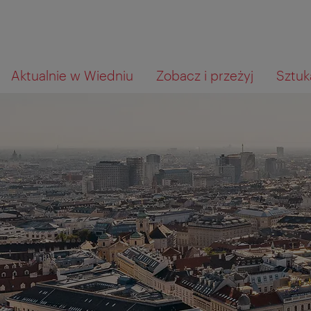
Przejdź
Przejdź
Czego
Aktualnie w Wiedniu
Zobacz i przeżyj
Sztuka
do
do
szukasz?
nawigacji
treści