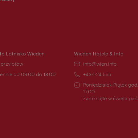
nfo Lotnisko Wiedeń
Wiedeń Hotele & Info
ce:
i przylotów
E-
info@wien.info
mail:
ny
ennie od 09.00 do 18.00
Telefon:
+43-1-24 555
cia:
Godziny
Poniedziałek-Piątek godz
otwarcia:
17.00
Zamknięte w święta pa