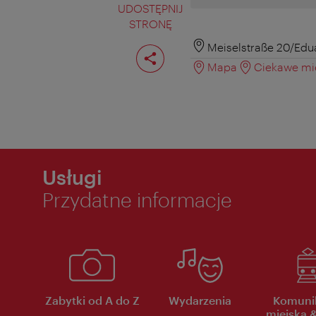
UDOSTĘPNIJ
STRONĘ
Podziel
Meiselstraße 20/Edu
stronę
Mapa
Ciekawe mie
Usługi
Przydatne informacje
Zabytki od A do Z
Wydarzenia
Komuni
miejska &