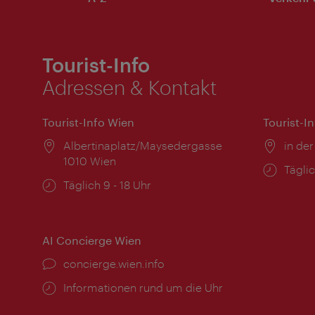
Tourist-Info
Adressen & Kontakt
Tourist-Info Wien
Tourist-I
Ort:
Albertinaplatz/Maysedergasse
Ort:
in der
1010 Wien
Öffnu
Täglic
Öffnungszeiten:
Täglich 9 - 18 Uhr
AI Concierge Wien
Ort:
concierge.wien.info
Öffnungszeiten:
Informationen rund um die Uhr