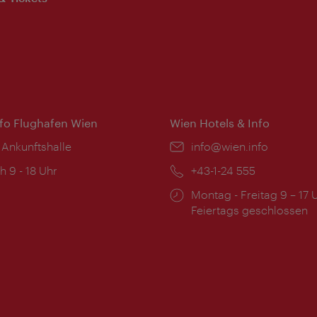
nfo Flughafen Wien
Wien Hotels & Info
 Ankunftshalle
Email:
info@wien.info
ngszeiten:
h 9 - 18 Uhr
Telefon:
+43-1-24 555
Öffnungszeiten:
Montag - Freitag 9 – 17 
Feiertags geschlossen