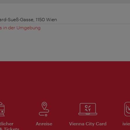
ard-Sueß-Gasse, 1150 Wien
es in der Umgebung
tlicher
Anreise
Vienna City Card
ivi
& Tickets