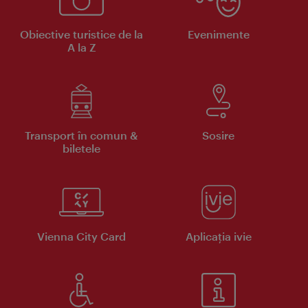
Obiective turistice de la
Evenimente
A la Z
Transport în comun &
Sosire
biletele
Vienna City Card
Aplicaţia ivie