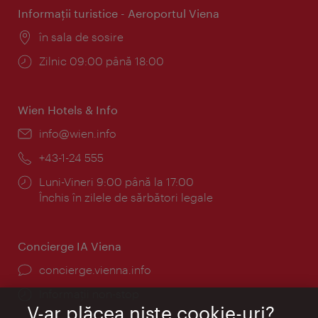
Informaţii turistice - Aeroportul Viena
Locul:
în sala de sosire
Program:
Zilnic 09:00 până 18:00
Wien Hotels & Info
E-
info@wien.info
mail:
Telefon:
+43-1-24 555
Program:
Luni-Vineri 9:00 până la 17:00
Închis în zilele de sărbători legale
Concierge IA Viena
concierge.vienna.info
Informații non-stop
V-ar plăcea nişte cookie-uri?