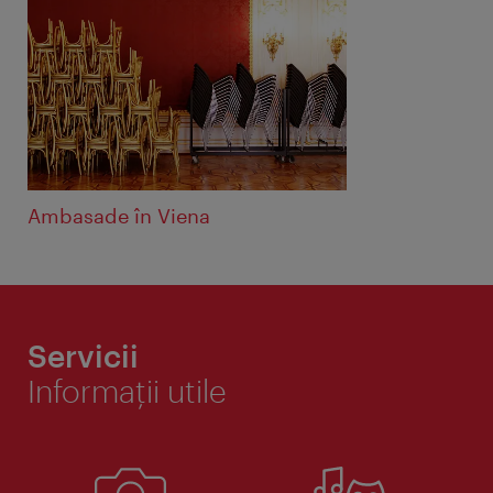
Ambasade în Viena
Servicii
Informaţii utile