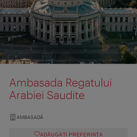
Ambasada Regatului
Arabiei Saudite
AMBASADĂ
ADĂUGAȚI PREFERINŢA