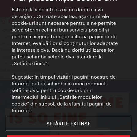
Este de la sine înţeles că nu dorim să vă
deranjăm. Cu toate acestea, aşa-numitele
cookie-uri sunt necesare pentru a ne permite
să vă oferim cel mai bun serviciu posibil şi
Contact
pentru a asigura funcţionalitatea paginilor de
Credits
Internet, evaluărilor şi conţinuturilor adaptate
Declaraţie privind protecţia datelor
la interesele dvs. Dacă nu doriţi utilizarea lor,
Terms of Use
puteţi schimba setările dvs. standard la
Accesibilitate
„Setări extinse“.
Contact presa
Setări module cookie
Sugestie: în timpul vizitării paginii noastre de
© Copyright Wien Tourismus
Internet puteţi schimba în orice moment
setările dvs. pentru cookie-uri, prin
intermediul linkului „Setările modulelor
cookie“ din subsol, de la sfârşitul paginii de
Internet.
SETĂRILE EXTINSE