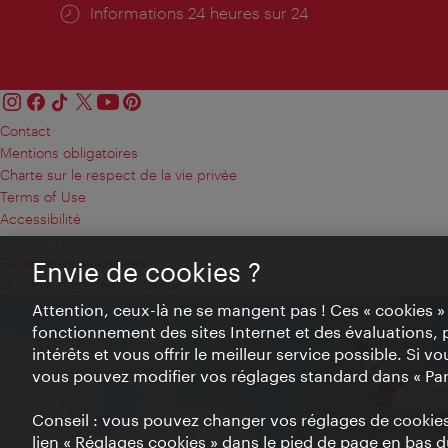
Öffnungszeiten:
Informations 24 heures sur 24
Contact
Mentions obligatoires
Charte sur le respect de la vie privée
Terms of Use
Accessibilité
Contact presse
Paramètres de cookies
Envie de cookies ?
© Copyright WienTourismus
Attention, ceux-là ne se mangent pas ! Ces « cookies 
fonctionnement des sites Internet et des évaluations, 
intérêts et vous offrir le meilleur service possible. Si 
vous pouvez modifier vos réglages standard dans « Pa
Conseil : vous pouvez changer vos réglages de cookies 
lien « Réglages cookies » dans le pied de page en bas du