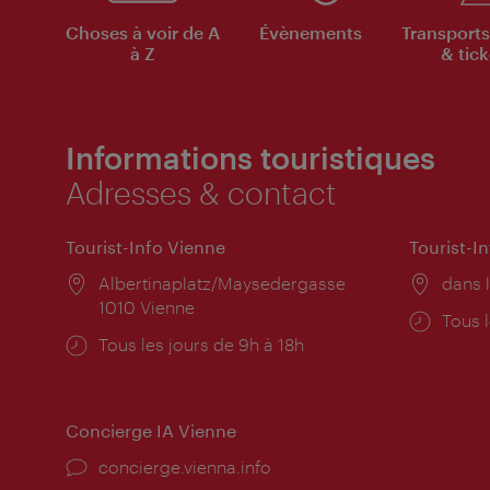
Choses à voir de A
Évènements
Transports
à Z
& tick
Informations touristiques
Adresses & contact
Tourist-Info Vienne
Tourist-I
Lieu:
Albertinaplatz/Maysedergasse
Lieu:
dans l
1010 Vienne
Horai
Tous l
Horaires
Tous les jours de 9h à 18h
d'ouve
d'ouverture:
Concierge IA Vienne
Ort:
concierge.vienna.info