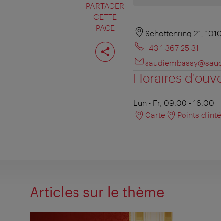
PARTAGER
CETTE
PAGE
Schottenring 21, 101
Partager
+43 1 367 25 31
cette
page
saudiembassy@saud
Horaires d'ouv
Lun - Fr, 09:00 - 16:00
Carte
Points d'int
Articles sur le thème