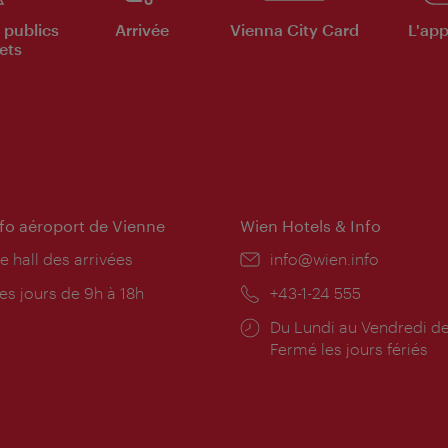
 publics
Arrivée
Vienna City Card
L'appl
ets
nfo aéroport de Vienne
Wien Hotels & Info
e hall des arrivées
E-
info@wien.info
mail:
res
es jours de 9h à 18h
Téléphone:
+43-1-24 555
rture:
Horaires
Du Lundi au Vendredi de
d'ouverture:
Fermé les jours fériés