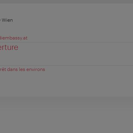
0 Wien
iembassy.at
erture
érêt dans les environs