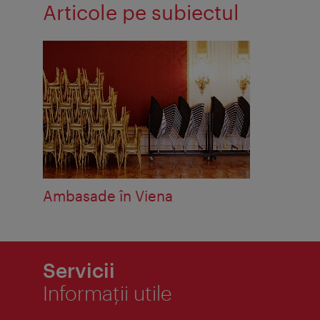
Articole pe subiectul
Ambasade în Viena
Servicii
Informaţii utile