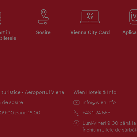
rt în
Sosire
Vienna City Card
Aplicaţ
iletele
 turistice - Aeroportul Viena
Wien Hotels & Info
:
a de sosire
E-
info@wien.info
mail:
am:
c 09:00 până 18:00
Telefon:
+43-1-24 555
Program:
Luni-Vineri 9:00 până la
Închis în zilele de sărbăt