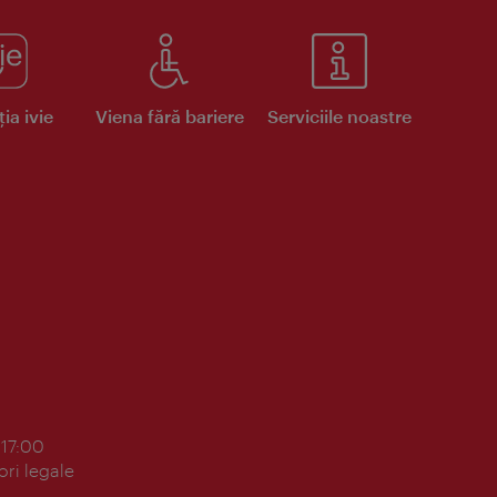
ia ivie
Viena fără bariere
Serviciile noastre
 17:00
ori legale