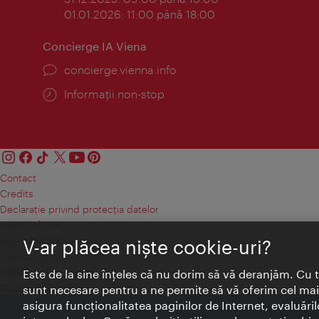
01.01.2026: 11:00 până 18:00
Concierge IA Viena
concierge.vienna.info
Informații non-stop
Contact
Credits
Declaraţie privind protecţia datelor
Terms of Use
Accesibilitate
V-ar plăcea nişte cookie-uri?
Contact presa
Setări module cookie
Este de la sine înţeles că nu dorim să vă deranjăm. Cu 
© Copyright Wien Tourismus
sunt necesare pentru a ne permite să vă oferim cel mai 
asigura funcţionalitatea paginilor de Internet, evaluăril