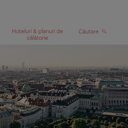
Hoteluri & planuri de
Căutare
călătorie
CĂUTARE
 hartă