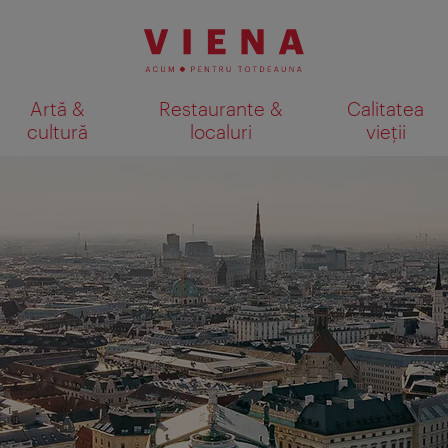
Artă &
Restaurante &
Calitatea
cultură
localuri
vieții
Afişare rezultate căutare pe