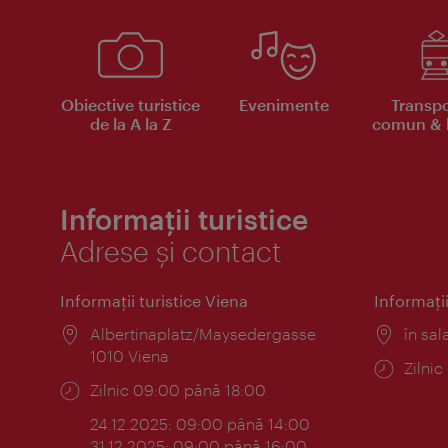
Obiective turistice
Evenimente
Transpo
de la A la Z
comun & b
Informații turistice
Adrese și contact
Informaţii turistice Viena
Informaţii
Locul:
Albertinaplatz/Maysedergasse
Locul
în sal
1010 Viena
Progr
Zilni
Program:
Zilnic 09:00 până 18:00
24.12.2025: 09:00 până 14:00
31.12.2025: 09:00 până 16:00