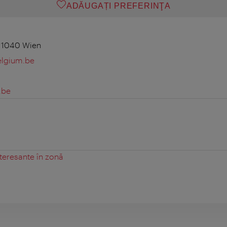
ADĂUGAȚI PREFERINŢA
 1040 Wien
elgium.be
.be
teresante în zonă