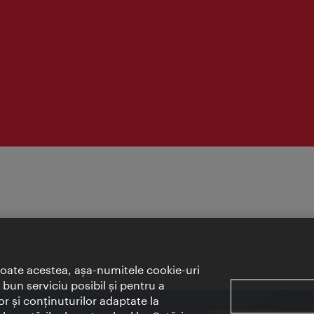
toate acestea, aşa-numitele cookie-uri
bun serviciu posibil şi pentru a
or şi conţinuturilor adaptate la