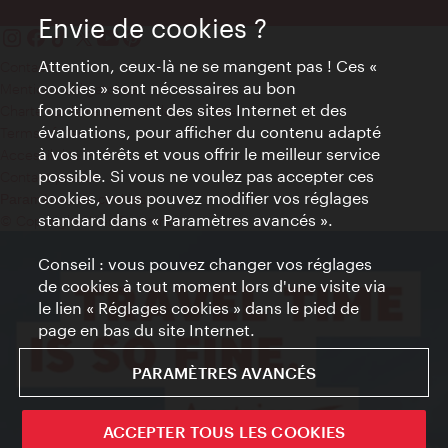
Envie de cookies ?
Attention, ceux-là ne se mangent pas ! Ces «
Contact
cookies » sont nécessaires au bon
Mentions obligatoires
fonctionnement des sites Internet et des
Charte sur le respect de la vie privée
évaluations, pour afficher du contenu adapté
Terms of Use
à vos intérêts et vous offrir le meilleur service
Accessibilité
possible. Si vous ne voulez pas accepter ces
Contact presse
cookies, vous pouvez modifier vos réglages
Paramètres de cookies
standard dans « Paramètres avancés ».
© Copyright WienTourismus
Conseil : vous pouvez changer vos réglages
de cookies à tout moment lors d'une visite via
le lien « Réglages cookies » dans le pied de
page en bas du site Internet.
PARAMÈTRES AVANCÉS
ACCEPTER TOUS LES COOKIES