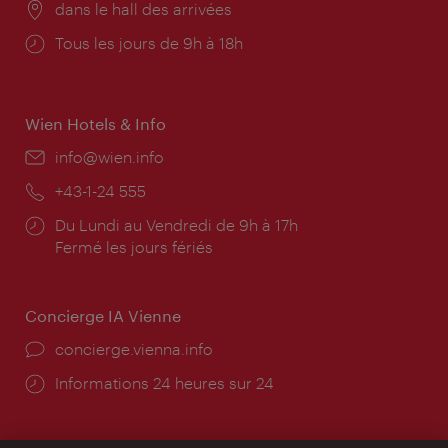
Lieu:
dans le hall des arrivées
Horaires
Tous les jours de 9h à 18h
d'ouverture:
Wien Hotels & Info
E-
info@wien.info
mail:
Téléphone:
+43-1-24 555
Horaires
Du Lundi au Vendredi de 9h à 17h
d'ouverture:
Fermé les jours fériés
Concierge IA Vienne
Ort:
concierge.vienna.info
Öffnungszeiten:
Informations 24 heures sur 24