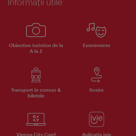
Informaţii utile
Obiective turistice de la
Evenimente
A la Z
Transport în comun &
Sosire
biletele
Vienna City Card
Aplicaţia ivie