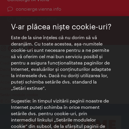
concierge.vienna.info
Informații non-stop
V-ar plăcea nişte cookie-uri?
Este de la sine înţeles că nu dorim să vă
deranjăm. Cu toate acestea, aşa-numitele
cookie-uri sunt necesare pentru a ne permite
să vă oferim cel mai bun serviciu posibil şi
Contact
pentru a asigura funcţionalitatea paginilor de
Credits
Internet, evaluărilor şi conţinuturilor adaptate
Declaraţie privind protecţia datelor
la interesele dvs. Dacă nu doriţi utilizarea lor,
Terms of Use
puteţi schimba setările dvs. standard la
Accesibilitate
„Setări extinse“.
Contact presa
Setări module cookie
Sugestie: în timpul vizitării paginii noastre de
© Copyright Wien Tourismus
Internet puteţi schimba în orice moment
setările dvs. pentru cookie-uri, prin
intermediul linkului „Setările modulelor
cookie“ din subsol, de la sfârşitul paginii de