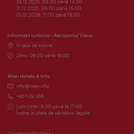
24.12.2025: 09:00 până 14:00
31.12.2025: 09:00 până 16:00
01.01.2026: 11:00 până 18:00
Informaţii turistice - Aeroportul Viena
Locul:
în sala de sosire
Program:
Zilnic 09:00 până 18:00
Wien Hotels & Info
E-
info@wien.info
mail:
Telefon:
+43-1-24 555
Program:
Luni-Vineri 9:00 până la 17:00
Închis în zilele de sărbători legale
Concierge IA Viena