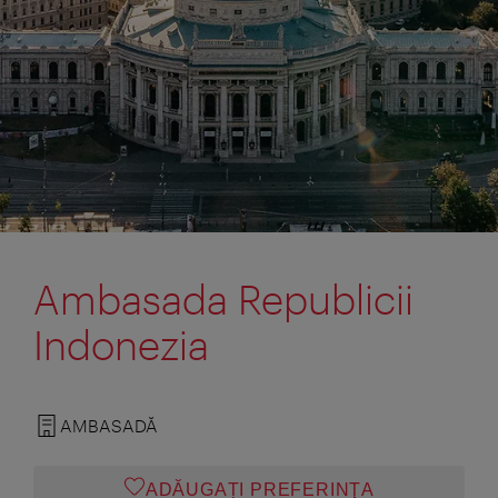
Ambasada Republicii
Indonezia
AMBASADĂ
ADĂUGAȚI PREFERINŢA