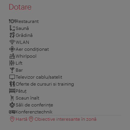
Dotare
Restaurant
Saună
Grădină
WLAN
Aer condiționat
Whirlpool
Lift
Bar
Televizor cablu/satelit
Oferte de cursuri si training
Pătuţ
Scaun înalt
Săli de conferințe
Konferenztechnik
Hartă
Obiective interesante în zonă