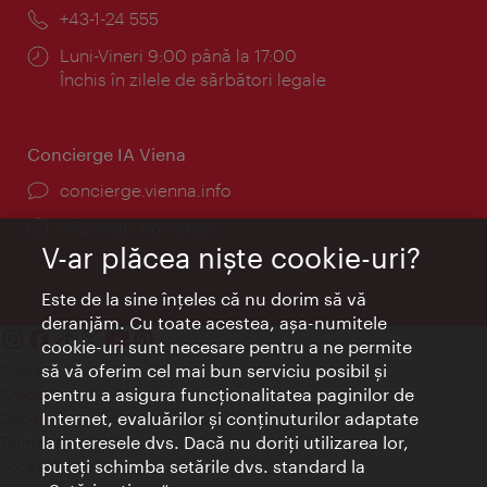
mail:
Telefon:
+43-1-24 555
Program:
Luni-Vineri 9:00 până la 17:00
Închis în zilele de sărbători legale
Concierge IA Viena
concierge.vienna.info
Informații non-stop
V-ar plăcea nişte cookie-uri?
Este de la sine înţeles că nu dorim să vă
deranjăm. Cu toate acestea, aşa-numitele
cookie-uri sunt necesare pentru a ne permite
să vă oferim cel mai bun serviciu posibil şi
Contact
pentru a asigura funcţionalitatea paginilor de
Credits
Internet, evaluărilor şi conţinuturilor adaptate
Declaraţie privind protecţia datelor
la interesele dvs. Dacă nu doriţi utilizarea lor,
Terms of Use
puteţi schimba setările dvs. standard la
Accesibilitate