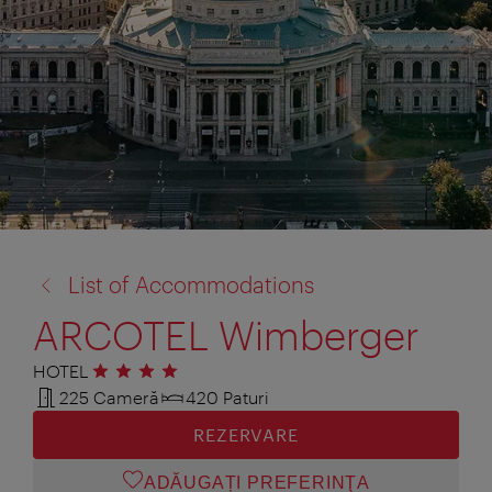
înapoi
List of Accommodations
la:
ARCOTEL Wimberger
HOTEL
4 stele
225 Cameră
420 Paturi
REZERVARE
ADĂUGAȚI PREFERINŢA