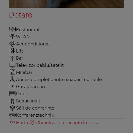
Dotare
Restaurant
WLAN
Aer condiționat
Lift
Bar
Televizor cablu/satelit
Minibar
Acces complet pentru scaunul cu rotile
Garaj/parcare
Pătuţ
Scaun înalt
Săli de conferințe
Konferenztechnik
Hartă
Obiective interesante în zonă