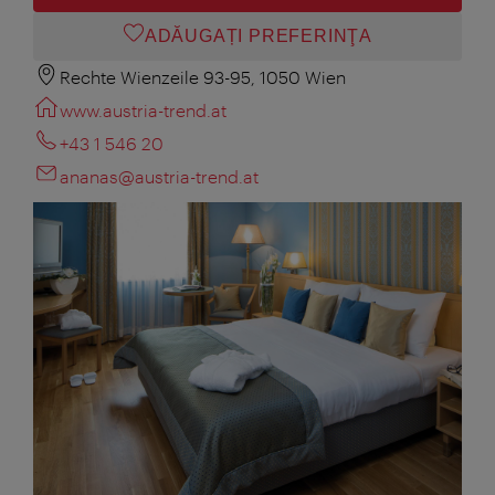
ADĂUGAȚI PREFERINŢA
Rechte Wienzeile 93-95, 1050 Wien
www.austria-trend.at
+43 1 546 20
ananas@austria-trend.at