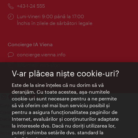
mail:
Telefon:
+43-1-24 555
Program:
Luni-Vineri 9:00 până la 17:00
Închis în zilele de sărbători legale
Concierge IA Viena
concierge.vienna.info
Informații non-stop
V-ar plăcea nişte cookie-uri?
Este de la sine înţeles că nu dorim să vă
deranjăm. Cu toate acestea, aşa-numitele
cookie-uri sunt necesare pentru a ne permite
să vă oferim cel mai bun serviciu posibil şi
Contact
pentru a asigura funcţionalitatea paginilor de
Credits
Internet, evaluărilor şi conţinuturilor adaptate
Declaraţie privind protecţia datelor
la interesele dvs. Dacă nu doriţi utilizarea lor,
Terms of Use
puteţi schimba setările dvs. standard la
Accesibilitate