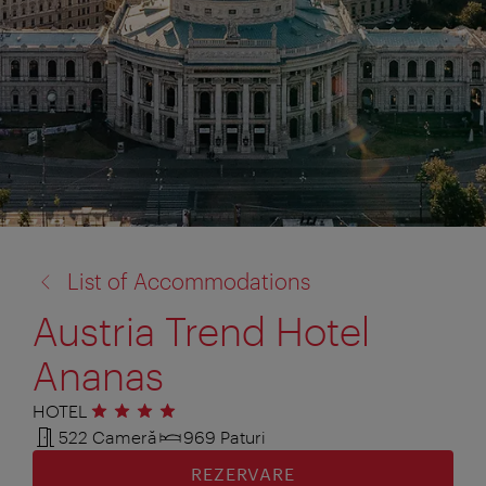
înapoi
List of Accommodations
la:
Austria Trend Hotel
Ananas
HOTEL
4 stele
522 Cameră
969 Paturi
REZERVARE