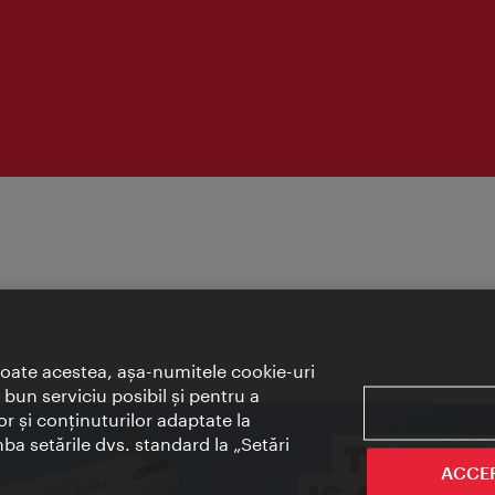
toate acestea, aşa-numitele cookie-uri
bun serviciu posibil şi pentru a
or şi conţinuturilor adaptate la
mba setările dvs. standard la „Setări
ACCE