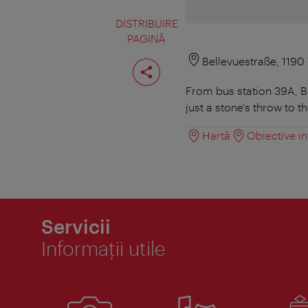
DISTRIBUIRE
PAGINĂ
Distribuiţi
Bellevuestraße, 1190
pagina
From bus station 39A, Be
just a stone's throw to 
Hartă
Obiective in
Servicii
Informaţii utile