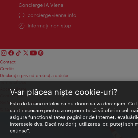
Concierge IA Viena
concierge.vienna.info
Informații non-stop
Contact
Credits
Declaraţie privind protecţia datelor
Terms of Use
Accesibilitate
V-ar plăcea nişte cookie-uri?
Contact presa
Setări module cookie
Este de la sine înţeles că nu dorim să vă deranjăm. Cu 
© Copyright Wien Tourismus
sunt necesare pentru a ne permite să vă oferim cel mai 
asigura funcţionalitatea paginilor de Internet, evaluăril
interesele dvs. Dacă nu doriţi utilizarea lor, puteţi schi
extinse“.