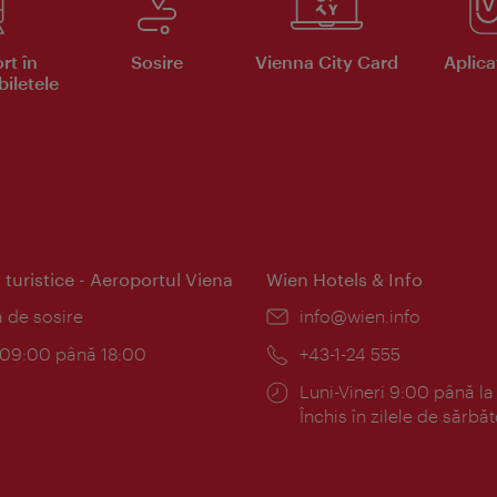
rt în
Sosire
Vienna City Card
Aplicaţ
iletele
 turistice - Aeroportul Viena
Wien Hotels & Info
:
a de sosire
E-
info@wien.info
mail:
am:
c 09:00 până 18:00
Telefon:
+43-1-24 555
Program:
Luni-Vineri 9:00 până la
Închis în zilele de sărbăt