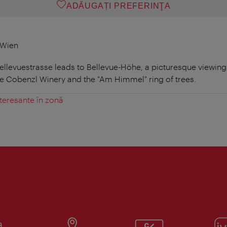
ADĂUGAȚI PREFERINŢA
 Wien
llevuestrasse leads to Bellevue-Höhe, a picturesque viewing 
the Cobenzl Winery and the "Am Himmel" ring of trees.
teresante în zonă