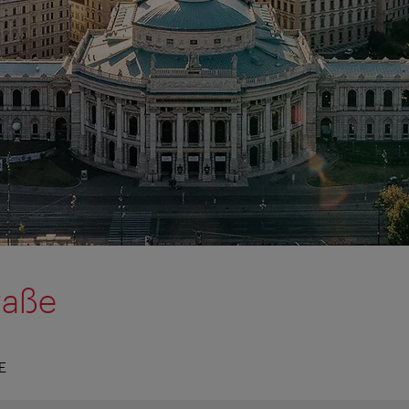
raße
E