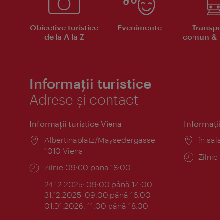
Obiective turistice
Evenimente
Transpo
de la A la Z
comun & b
Informații turistice
Adrese și contact
Informaţii turistice Viena
Informaţii
Locul:
Albertinaplatz/Maysedergasse
Locul
în sal
1010 Viena
Progr
Zilni
Program:
Zilnic 09:00 până 18:00
24.12.2025: 09:00 până 14:00
31.12.2025: 09:00 până 16:00
01.01.2026: 11:00 până 18:00