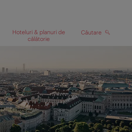
Hoteluri & planuri de
Căutare
călătorie
CĂUTARE
 hartă