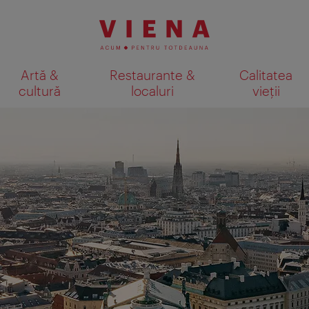
Artă &
Restaurante &
Calitatea
cultură
localuri
vieții
Afişare rezultate căutare pe