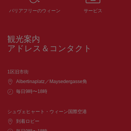
バリアフリーのウィーン
サービス
観光案内
アドレス＆コンタクト
1区旧市街
場
Albertinaplatz／Maysedergasse角
所：
営
毎日9時〜18時
業
時
間：
シュヴェヒャート・ウィーン国際空港
場
到着ロビー
所：