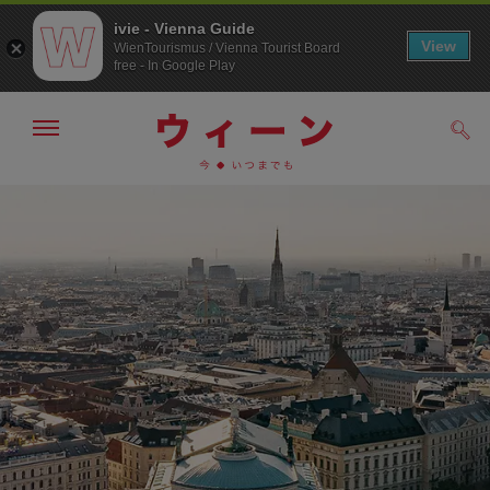
ivie - Vienna Guide
View
WienTourismus / Vienna Tourist Board
free - In Google Play
メ
検
ニ
索
ュ
メ
こ
す
ー
る
ニ
の
の
ュ
ペ
表
ー
ー
示・
非
へ
ジ
表
の
示
ト
ッ
プ
へ