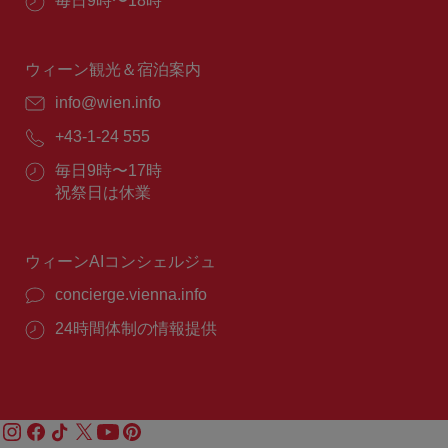
営
毎日9時〜18時
業
時
間：
ウィーン観光＆宿泊案内
E
info@wien.info
メ
電
+43-1-24 555
ー
話
ル：
営
毎日9時〜17時
番
業
祝祭日は休業
号：
時
間：
ウィーンAIコンシェルジュ
concierge.vienna.info
24時間体制の情報提供