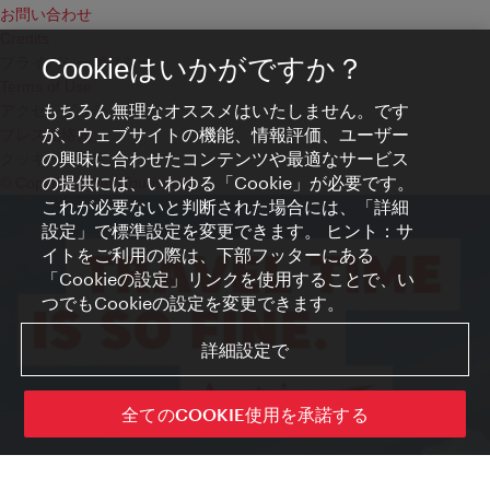
お問い合わせ
Credits
プライバシーポリシー
Cookieはいかがですか？
Terms of Use
もちろん無理なオススメはいたしません。です
アクセシビリティ
が、ウェブサイトの機能、情報評価、ユーザー
プレス連絡先
の興味に合わせたコンテンツや最適なサービス
クッキーの設定
の提供には、いわゆる「Cookie」が必要です。
© Copyright WienTourismus
これが必要ないと判断された場合には、「詳細
設定」で標準設定を変更できます。 ヒント：サ
イトをご利用の際は、下部フッターにある
「Cookieの設定」リンクを使用することで、い
つでもCookieの設定を変更できます。
詳細設定で
全てのCOOKIE使用を承諾する