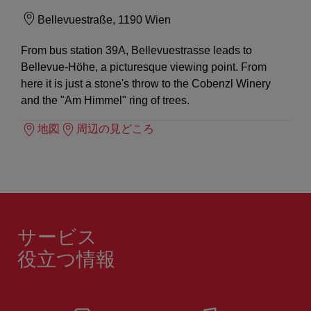
Bellevuestraße, 1190 Wien
From bus station 39A, Bellevuestrasse leads to
Bellevue-Höhe, a picturesque viewing point. From
here it is just a stone's throw to the Cobenzl Winery
and the "Am Himmel" ring of trees.
地図
周辺の見どころ
サービス
役立つ情報