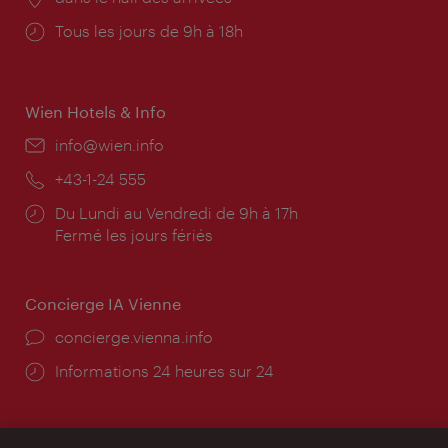
Horaires
Tous les jours de 9h à 18h
d'ouverture:
Wien Hotels & Info
E-
info@wien.info
mail:
Téléphone:
+43-1-24 555
Horaires
Du Lundi au Vendredi de 9h à 17h
d'ouverture:
Fermé les jours fériés
Concierge IA Vienne
Ort:
concierge.vienna.info
Öffnungszeiten:
Informations 24 heures sur 24