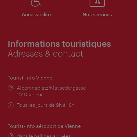
Accessibilité
Nos services
Informations touristiques
Adresses & contact
Tourist-Info Vienne
Lieu:
Albertinaplatz/Maysedergasse
1010 Vienne
Horaires
Tous les jours de 9h à 18h
d'ouverture:
Tourist-Info aéroport de Vienne
Lieu:
dans le hall des arrivées