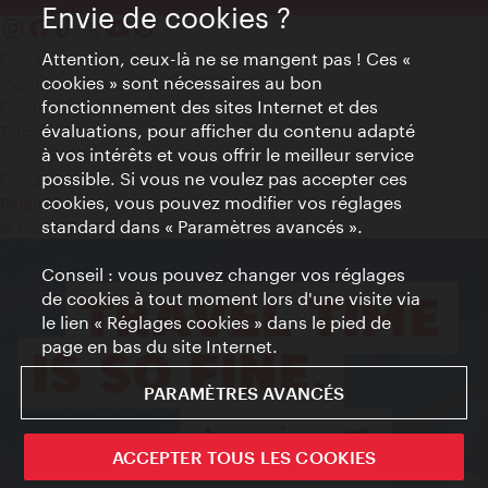
Envie de cookies ?
Attention, ceux-là ne se mangent pas ! Ces «
Contact
cookies » sont nécessaires au bon
Mentions obligatoires
fonctionnement des sites Internet et des
Charte sur le respect de la vie privée
évaluations, pour afficher du contenu adapté
Terms of Use
à vos intérêts et vous offrir le meilleur service
Accessibilité
possible. Si vous ne voulez pas accepter ces
Contact presse
cookies, vous pouvez modifier vos réglages
Paramètres de cookies
standard dans « Paramètres avancés ».
© Copyright WienTourismus
Conseil : vous pouvez changer vos réglages
de cookies à tout moment lors d'une visite via
le lien « Réglages cookies » dans le pied de
page en bas du site Internet.
PARAMÈTRES AVANCÉS
ACCEPTER TOUS LES COOKIES