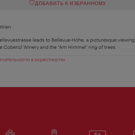
ДОБАВИТЬ К ИЗБРАННОМУ
 Wien
llevuestrasse leads to Bellevue-Höhe, a picturesque viewing 
the Cobenzl Winery and the "Am Himmel" ring of trees.
чательности в окрестностях