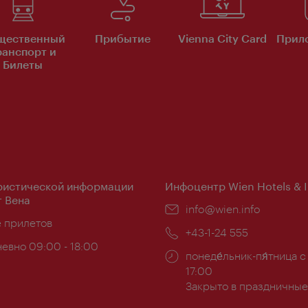
щественный
Прибытие
Vienna City Card
Прило
ранспорт и
Билеты
ристической информации
Инфоцентр Wien Hotels & 
 Вена
Эл.
info@wien.info
ложение:
е прилетов
почта:
Телефон:
+43-1-24 555
евно 09:00 - 18:00
Часы
понеде́льник-пя́тница с
ы:
работы:
17:00
Закрыто в праздничные