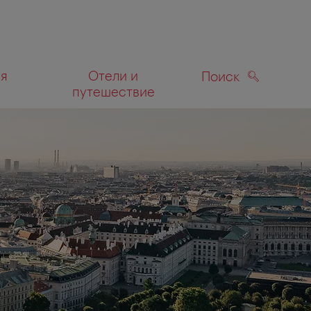
ля
Отели и
Поиск
путешествие
ПОИСК
а карте