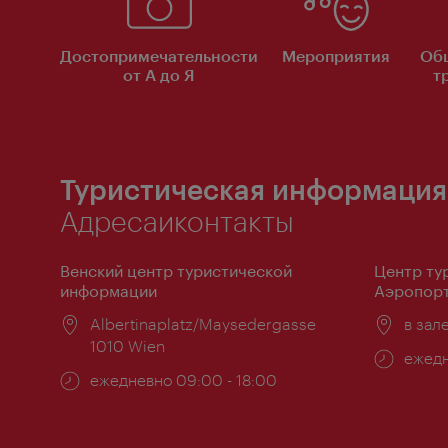
Достопримечательности
Мероприятия
Об
от А до Я
т
Туристическая информация
Адресаиконтакты
Венский центр туристической
Центр ту
информации
Аэропорт
Расположение:
Albertinaplatz/Maysedergasse
Распо
в зал
1010 Wien
Часы
ежедн
Часы
ежедневно 09:00 - 18:00
работ
работы: