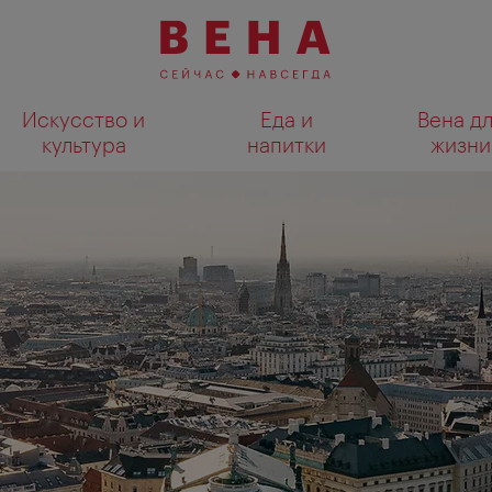
Искусство и
Еда и
Вена д
культура
напитки
жизни
Показать результаты поиска н