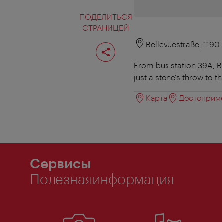
ПОДЕЛИТЬСЯ
СТРАНИЦЕЙ
Поделиться
Bellevuestraße, 1190
страницей
From bus station 39A, Be
just a stone's throw to 
Карта
Достоприме
Сервисы
Полезнаяинформация