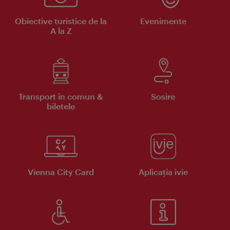
Obiective turistice de la
Evenimente
A la Z
Transport în comun &
Sosire
biletele
Vienna City Card
Aplicaţia ivie