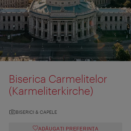
Biserica Carmelitelor
(Karmeliterkirche)
BISERICI & CAPELE
ADĂUGAȚI PREFERINŢA