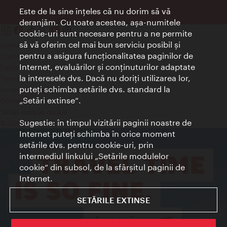
Este de la sine înţeles că nu dorim să vă
deranjăm. Cu toate acestea, aşa-numitele
cookie-uri sunt necesare pentru a ne permite
să vă oferim cel mai bun serviciu posibil şi
Contact
pentru a asigura funcţionalitatea paginilor de
Credits
Internet, evaluărilor şi conţinuturilor adaptate
Declaraţie privind protecţia datelor
la interesele dvs. Dacă nu doriţi utilizarea lor,
Terms of Use
puteţi schimba setările dvs. standard la
Accesibilitate
„Setări extinse“.
Contact presa
Setări module cookie
Sugestie: în timpul vizitării paginii noastre de
© Copyright Wien Tourismus
Internet puteţi schimba în orice moment
setările dvs. pentru cookie-uri, prin
intermediul linkului „Setările modulelor
cookie“ din subsol, de la sfârşitul paginii de
Internet.
SETĂRILE EXTINSE