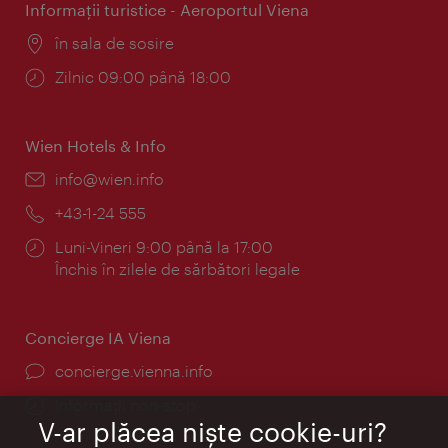
Informaţii turistice - Aeroportul Viena
Locul:
în sala de sosire
Program:
Zilnic 09:00 până 18:00
Wien Hotels & Info
E-
info@wien.info
mail:
Telefon:
+43-1-24 555
Program:
Luni-Vineri 9:00 până la 17:00
Închis în zilele de sărbători legale
Concierge IA Viena
concierge.vienna.info
Informații non-stop
V-ar plăcea nişte cookie-uri?