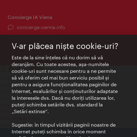
Concierge IA Viena
concierge.vienna.info
Informații non-stop
V-ar plăcea nişte cookie-uri?
Este de la sine înţeles că nu dorim să vă
deranjăm. Cu toate acestea, aşa-numitele
cookie-uri sunt necesare pentru a ne permite
să vă oferim cel mai bun serviciu posibil şi
Contact
pentru a asigura funcţionalitatea paginilor de
Credits
Internet, evaluărilor şi conţinuturilor adaptate
Declaraţie privind protecţia datelor
la interesele dvs. Dacă nu doriţi utilizarea lor,
Terms of Use
puteţi schimba setările dvs. standard la
Accesibilitate
„Setări extinse“.
Contact presa
Setări module cookie
Sugestie: în timpul vizitării paginii noastre de
© Copyright Wien Tourismus
Internet puteţi schimba în orice moment