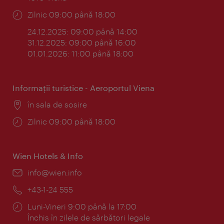
Program:
Zilnic 09:00 până 18:00
24.12.2025: 09:00 până 14:00
31.12.2025: 09:00 până 16:00
01.01.2026: 11:00 până 18:00
Informaţii turistice - Aeroportul Viena
Locul:
în sala de sosire
Program:
Zilnic 09:00 până 18:00
Wien Hotels & Info
E-
info@wien.info
mail:
Telefon:
+43-1-24 555
Program:
Luni-Vineri 9:00 până la 17:00
Închis în zilele de sărbători legale