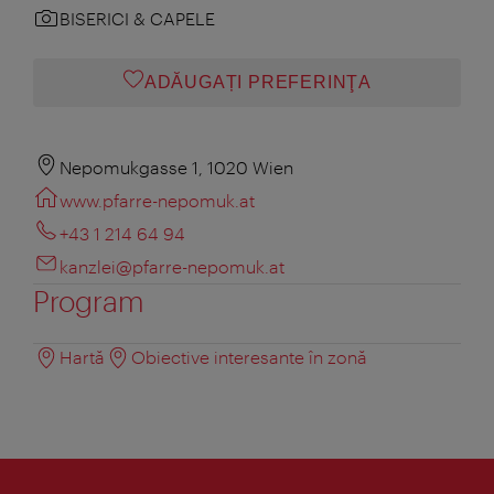
BISERICI & CAPELE
ADĂUGAȚI PREFERINŢA
Nepomukgasse 1, 1020 Wien
www.pfarre-nepomuk.at
+43 1 214 64 94
kanzlei@pfarre-nepomuk.at
Program
Hartă
Obiective interesante în zonă