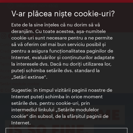
Informații non-stop
V-ar plăcea nişte cookie-uri?
Este de la sine înţeles că nu dorim să vă
deranjăm. Cu toate acestea, aşa-numitele
cookie-uri sunt necesare pentru a ne permite
să vă oferim cel mai bun serviciu posibil şi
Contact
pentru a asigura funcţionalitatea paginilor de
Credits
Internet, evaluărilor şi conţinuturilor adaptate
Declaraţie privind protecţia datelor
la interesele dvs. Dacă nu doriţi utilizarea lor,
Terms of Use
puteţi schimba setările dvs. standard la
Accesibilitate
„Setări extinse“.
Contact presa
Setări module cookie
Sugestie: în timpul vizitării paginii noastre de
© Copyright Wien Tourismus
Internet puteţi schimba în orice moment
setările dvs. pentru cookie-uri, prin
intermediul linkului „Setările modulelor
cookie“ din subsol, de la sfârşitul paginii de
Internet.