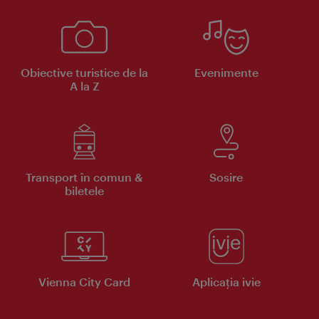
Obiective turistice de la
Evenimente
A la Z
Transport în comun &
Sosire
biletele
Vienna City Card
Aplicaţia ivie