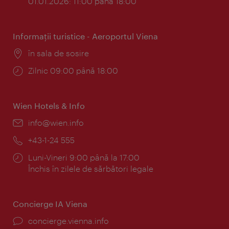
01.01.2026: 11:00 până 18:00
Informaţii turistice - Aeroportul Viena
Locul:
în sala de sosire
Program:
Zilnic 09:00 până 18:00
Wien Hotels & Info
E-
info@wien.info
mail:
Telefon:
+43-1-24 555
Program:
Luni-Vineri 9:00 până la 17:00
Închis în zilele de sărbători legale
Concierge IA Viena
concierge.vienna.info