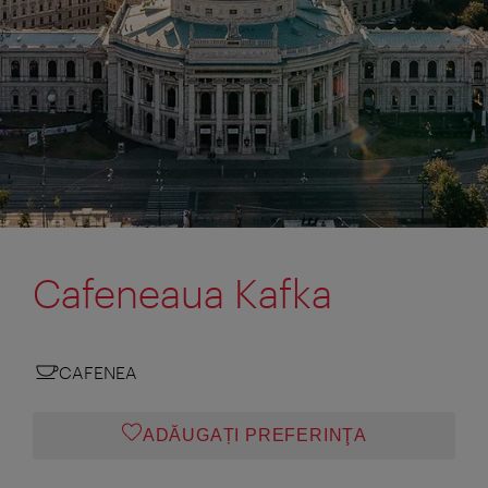
Cafeneaua Kafka
CAFENEA
ADĂUGAȚI PREFERINŢA