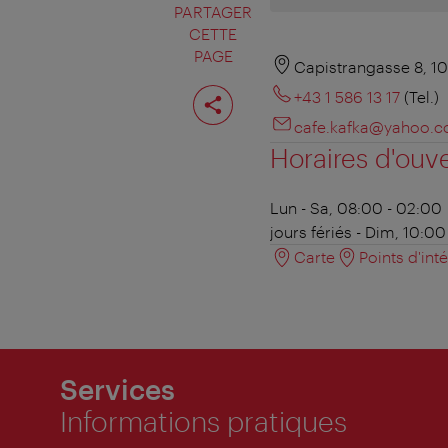
PARTAGER
CETTE
PAGE
Capistrangasse 8, 1
Partager
+43 1 586 13 17
(Tel.)
cette
page
cafe.kafka@yahoo.
Horaires d'ouv
Lun - Sa, 08:00 - 02:00
jours fériés - Dim, 10:0
Carte
Points d'int
Services
Informations pratiques