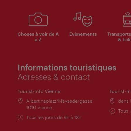
Choses à voir de A
Évènements
Transports
à Z
& tick
Informations touristiques
Adresses & contact
Tourist-Info Vienne
Tourist-I
Lieu:
Albertinaplatz/Maysedergasse
Lieu:
dans l
1010 Vienne
Horai
Tous l
Horaires
Tous les jours de 9h à 18h
d'ouve
d'ouverture: