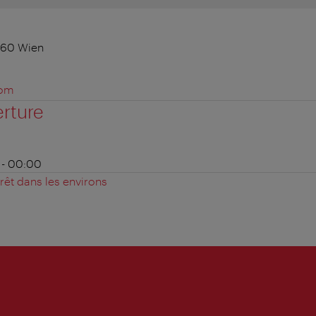
060 Wien
com
erture
0 - 00:00
érêt dans les environs