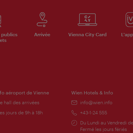
 publics
Arrivée
Vienna City Card
L'appl
ets
nfo aéroport de Vienne
Wien Hotels & Info
e hall des arrivées
E-
info@wien.info
mail:
res
es jours de 9h à 18h
Téléphone:
+43-1-24 555
rture:
Horaires
Du Lundi au Vendredi de
d'ouverture:
Fermé les jours fériés