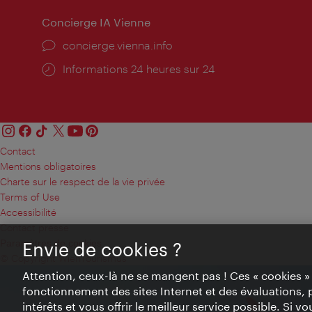
Concierge IA Vienne
Ort:
concierge.vienna.info
Öffnungszeiten:
Informations 24 heures sur 24
Contact
Mentions obligatoires
Charte sur le respect de la vie privée
Terms of Use
Accessibilité
Contact presse
Paramètres de cookies
Envie de cookies ?
© Copyright WienTourismus
Attention, ceux-là ne se mangent pas ! Ces « cookies 
fonctionnement des sites Internet et des évaluations, 
intérêts et vous offrir le meilleur service possible. Si 