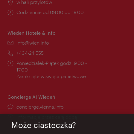
Miejsce:
w hali przylotów
Godziny
Codziennie od 09.00 do 18.00
otwarcia:
Wiedeń Hotele & Info
E-
info@wien.info
mail:
Telefon:
+43-1-24 555
Godziny
Poniedziałek-Piątek godz. 9.00 -
otwarcia:
17.00
Zamknięte w święta państwowe
Concierge AI Wiedeń
concierge.vienna.info
Informacje przez całą dobę
Może ciasteczka?