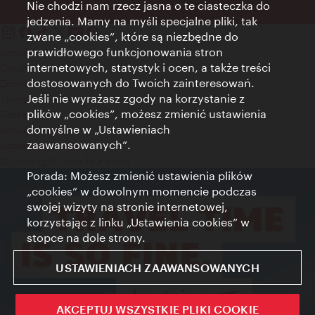
Nie chodzi nam rzecz jasna o te ciasteczka do
jedzenia. Mamy na myśli specjalne pliki, tak
zwane „cookies”, które są niezbędne do
prawidłowego funkcjonowania stron
Kontakt
internetowych, statystyk i ocen, a także treści
Credits
dostosowanych do Twoich zainteresowań.
Zgoda na przetwarzanie danych osobowych
Jeśli nie wyrażasz zgody na korzystanie z
Terms of Use
plików „cookies”, możesz zmienić ustawienia
Dostępność
domyślne w „Ustawieniach
Kontakt prasowy
zaawansowanych”.
Ustawienia cookies
© Copyright Wien Tourismus
Porada: Możesz zmienić ustawienia plików
„cookies” w dowolnym momencie podczas
swojej wizyty na stronie internetowej,
korzystając z linku „Ustawienia cookies” w
stopce na dole strony.
USTAWIENIACH ZAAWANSOWANYCH
AKCEPTUJ WSZYSTKIE PLIKI COOKIE