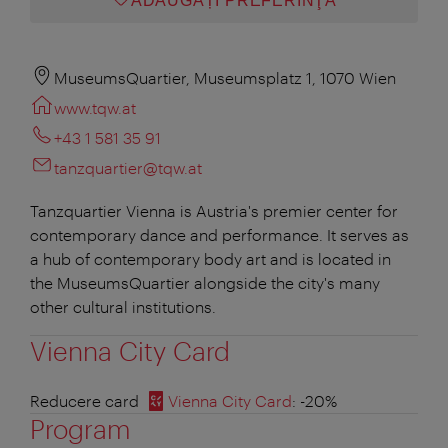
ADĂUGAȚI PREFERINŢA
MuseumsQuartier, Museumsplatz 1, 1070 Wien
www.tqw.at
+43 1 581 35 91
tanzquartier@tqw.at
Tanzquartier Vienna is Austria's premier center for
contemporary dance and performance. It serves as
a hub of contemporary body art and is located in
the MuseumsQuartier alongside the city's many
other cultural institutions.
Vienna City Card
Reducere card
Vienna City Card
: -20%
Program