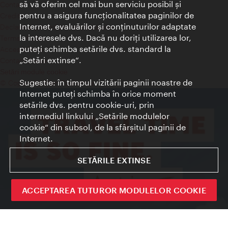
să vă oferim cel mai bun serviciu posibil şi
Contact
pentru a asigura funcţionalitatea paginilor de
Credits
Internet, evaluărilor şi conţinuturilor adaptate
Declaraţie privind protecţia datelor
la interesele dvs. Dacă nu doriţi utilizarea lor,
Terms of Use
puteţi schimba setările dvs. standard la
Accesibilitate
„Setări extinse“.
Contact presa
Setări module cookie
Sugestie: în timpul vizitării paginii noastre de
© Copyright Wien Tourismus
Internet puteţi schimba în orice moment
setările dvs. pentru cookie-uri, prin
intermediul linkului „Setările modulelor
cookie“ din subsol, de la sfârşitul paginii de
Internet.
SETĂRILE EXTINSE
ACCEPTAREA TUTUROR MODULELOR COOKIE