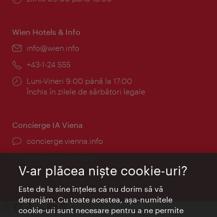
Wien Hotels & Info
E-
info@wien.info
mail:
Telefon:
+43-1-24 555
Program:
Luni-Vineri 9:00 până la 17:00
Închis în zilele de sărbători legale
Concierge IA Viena
concierge.vienna.info
Informații non-stop
V-ar plăcea nişte cookie-uri?
Este de la sine înţeles că nu dorim să vă
deranjăm. Cu toate acestea, aşa-numitele
cookie-uri sunt necesare pentru a ne permite