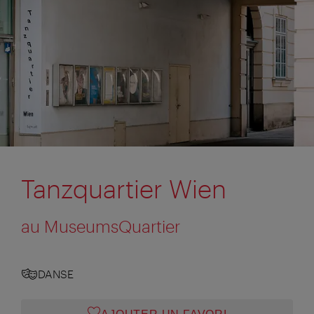
Tanzquartier Wien
au MuseumsQuartier
DANSE