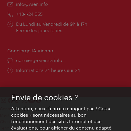
E-
info@wien.info
mail:
Téléphone:
+43-1-24 555
Horaires
Du Lundi au Vendredi de 9h à 17h
d'ouverture:
Fermé les jours fériés
Concierge IA Vienne
Ort:
concierge.vienna.info
Öffnungszeiten:
Informations 24 heures sur 24
Envie de cookies ?
Attention, ceux-là ne se mangent pas ! Ces «
Contact
cookies » sont nécessaires au bon
Mentions obligatoires
fonctionnement des sites Internet et des
Charte sur le respect de la vie privée
évaluations, pour afficher du contenu adapté
Terms of Use