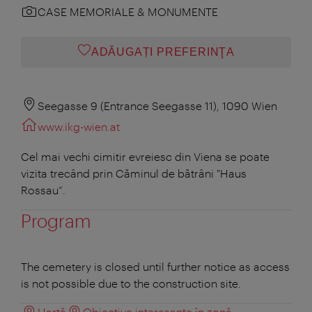
CASE MEMORIALE & MONUMENTE
ADĂUGAȚI PREFERINŢA
Seegasse 9 (Entrance Seegasse 11), 1090 Wien
www.ikg-wien.at
Cel mai vechi cimitir evreiesc din Viena se poate
vizita trecând prin Căminul de bătrâni "Haus
Rossau“.
Program
The cemetery is closed until further notice as access
is not possible due to the construction site.
Hartă
Obiective interesante în zonă