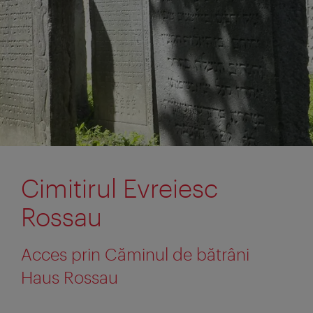
Cimitirul Evreiesc
Rossau
Acces prin Căminul de bătrâni
Haus Rossau