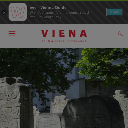
ivie - Vienna Guide
View
WienTourismus / Vienna Tourist Board
free - In Google Play
Arată/ascunde
Căut
navigarea
Către
Către
navigare
texte