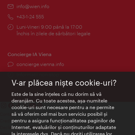
E-
info@wien.info
mail:
Telefon:
+43-1-24 555
Program:
Luni-Vineri 9:00 până la 17:00
Închis în zilele de sărbători legale
Concierge IA Viena
concierge.vienna.info
Informații non-stop
V-ar plăcea nişte cookie-uri?
Este de la sine înţeles că nu dorim să vă
deranjăm. Cu toate acestea, aşa-numitele
cookie-uri sunt necesare pentru a ne permite
să vă oferim cel mai bun serviciu posibil şi
Contact
pentru a asigura funcţionalitatea paginilor de
Credits
Internet, evaluărilor şi conţinuturilor adaptate
Declaraţie privind protecţia datelor
la interesele dvs. Dacă nu doriţi utilizarea lor,
Terms of Use