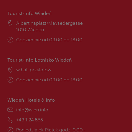
Tourist-Info Wiedeń
Miejsce:
Albertinaplatz/Maysedergasse
1010 Wiedeń
Godziny
Codziennie od 09.00 do 18.00
otwarcia:
Tourist-Info Lotnisko Wiedeń
Miejsce:
w hali przylotów
Godziny
Codziennie od 09.00 do 18.00
otwarcia:
Wiedeń Hotele & Info
E-
info@wien.info
mail:
Telefon:
+43-1-24 555
Godziny
Poniedziałek-Piątek godz. 9.00 -