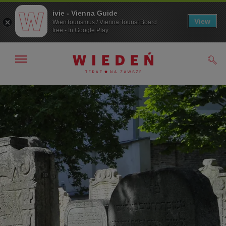
ivie - Vienna Guide
View
WienTourismus / Vienna Tourist Board
free - In Google Play
Pokaż/ukryj
Szuk
nawigację
Przejdź
Przejdź
do
do
nawigacji
treści