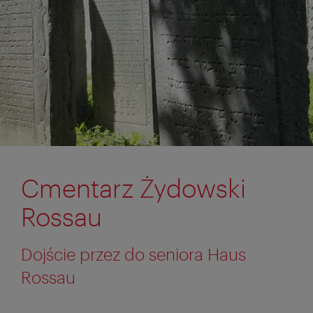
Cmentarz Żydowski
Rossau
Dojście przez do seniora Haus
Rossau