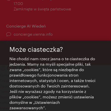
otwarcia:
17.00
Zamknięte w święta państwowe
Concierge AI Wiedeń
concierge.vienna.info
Informacje przez całą dobę
Może ciasteczka?
Nie chodzi nam rzecz jasna o te ciasteczka do
jedzenia. Mamy na myśli specjalne pliki, tak
zwane „cookies”, które są niezbędne do
prawidłowego funkcjonowania stron
Kontakt
internetowych, statystyk i ocen, a także treści
Credits
dostosowanych do Twoich zainteresowań.
Zgoda na przetwarzanie danych osobowych
Jeśli nie wyrażasz zgody na korzystanie z
Terms of Use
plików „cookies”, możesz zmienić ustawienia
Dostępność
domyślne w „Ustawieniach
Kontakt prasowy
zaawansowanych”.
Ustawienia cookies